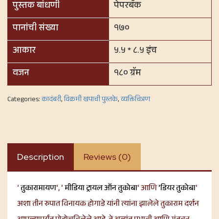
पुस्तक बांधणी
पेपरबॅक
पानांची संख्या
१७०
आकार
५.५ * ८.५ इंच
वजन
१८० ग्रॅम
Categories:
कादंबरी
,
विक्रमी खपाची पुस्तके
,
व्यक्तिचित्रण
Description
Reviews (0)
‘
तुकारामायण
‘, ‘
मीडिया ट्रायल ऑन तुकोबा
‘ आणि
‘डियर तुकोबा
‘
अशा तीन रुपात विनायक होगाडे यांनी त्यांना झालेले तुकाराम दर्शन