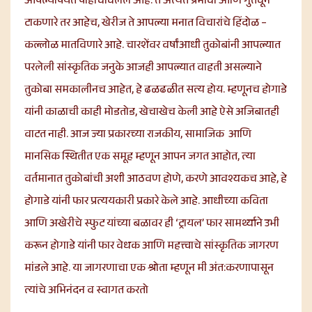
आपल्यापर्यंत पोहोचविलेले आहे. ते अत्यंत प्रभावी आणि गुंतवून
टाकणारे तर आहेच, खेरीज ते आपल्या मनात विचारांचे हिंदोळ –
कल्लोळ मातविणारे आहे. चारशेंवर वर्षांआधी तुकोबांनी आपल्यात
परलेली सांस्कृतिक जनुके आजही आपल्यात वाहती असल्याने
तुकोबा समकालीनच आहेत, हे ढळढळीत सत्य होय. म्हणूनच होगाडे
यांनी काळाची काही मोडतोड, खेचाखेच केली आहे ऐसे अजिबातही
वाटत नाही. आज ज्या प्रकारच्या राजकीय, सामाजिक आणि
मानसिक स्थितीत एक समूह म्हणून आपन जगत आहोत, त्या
वर्तमानात तुकोबांची अशी आठवण होणे, करणे आवश्यकच आहे, हे
होगाडे यांनी फार प्रत्ययकारी प्रकारे केले आहे. आधीच्या कविता
आणि अखेरीचे स्फुट यांच्या बळावर ही ‘ट्रायल’ फार सामर्थ्याने उभी
करून होगाडे यांनी फार वेधक आणि महत्त्वाचे सांस्कृतिक जागरण
मांडले आहे. या जागरणाचा एक श्रोता म्हणून मी अंत:करणापासून
त्यांचे अभिनंदन व स्वागत करतो