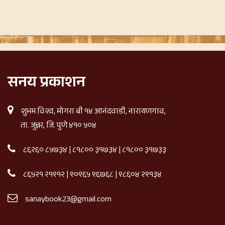
सनय प्रकाशन
शुभम विश्व, मोगरा बी १४ आनंदवाडी, नारायणगाव,
ता. जुन्नर, जि. पुणे ४१० ५०४
८६२६० ८५७३४
|
८१८०० ३१७३४
|
८१८०० ३१७३३
८६५२१ २१९१२
|
९०९६५ ९६७६८
|
९८६०४ २९१३४
sanaybook23@gmail.com