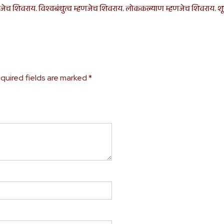
णजेच शिवराय. विश्वबंधुत्व म्हणजेच शिवराय. लोककल्याण म्हणजेच शिवराय. शून
quired fields are marked
*