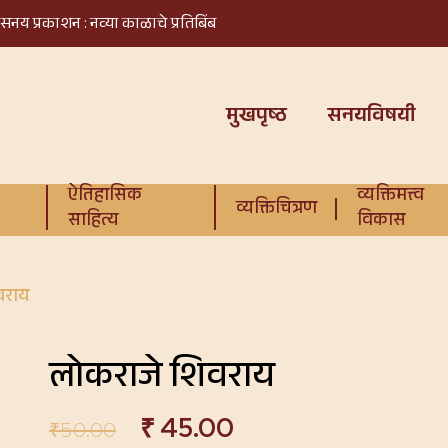
सनय प्रकाशन : नव्या काळाचे प्रतिबिंब
मुखपृष्ठ
सनयविषयी
ऐतिहासिक
व्यक्तिमत्त्व
व्यक्तिचित्रण
साहित्य
विकास
वराय
लोकराजे शिवराय
₹
45.00
₹
50.00