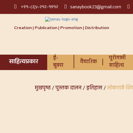
+९१-८६५-२१२-१९१२
sanaybook23@gmail.com
Creation | Publication | Promotion | Distribution
ई-
पुरोगामी
साहित्यप्रकार
वैचारिक
बुक्स
साहित्य
मुखपृष्ठ
/
पुस्तक दालन
/
इतिहास
/
लोकराजे शि