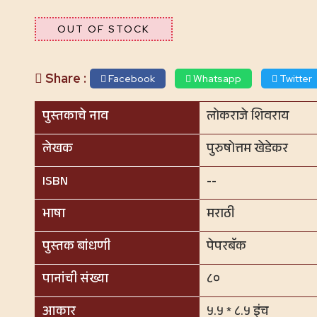
OUT OF STOCK
Share :
Facebook
Whatsapp
Twitter
पुस्तकाचे नाव
लोकराजे शिवराय
लेखक
पुरुषोत्तम खेडेकर
ISBN
--
भाषा
मराठी
पुस्तक बांधणी
पेपरबॅक
पानांची संख्या
८०
आकार
५.५ * ८.५ इंच