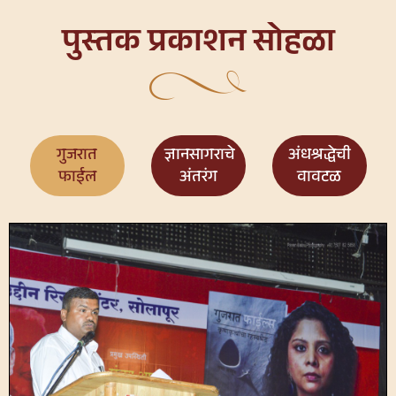
पुस्तक प्रकाशन सोहळा
गुजरात
ज्ञानसागराचे
अंधश्रद्धेची
फाईल
अंतरंग
वावटळ