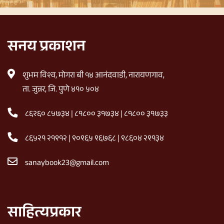
सनय प्रकाशन
शुभम विश्व, मोगरा बी १४ आनंदवाडी, नारायणगाव,
ता. जुन्नर, जि. पुणे ४१० ५०४
८६२६० ८५७३४
|
८१८०० ३१७३४
|
८१८०० ३१७३३
८६५२१ २१९१२
|
९०९६५ ९६७६८
|
९८६०४ २९१३४
sanaybook23@gmail.com
साहित्यप्रकार