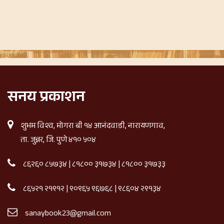
सनय प्रकाशन
शुभम विश्व, मोगरा बी १४ आनंदवाडी, नारायणगाव,
ता. जुन्नर, जि. पुणे ४१० ५०४
८६२६० ८५७३४
|
८१८०० ३१७३४
|
८१८०० ३१७३३
८६५२१ २१९१२
|
९०९६५ ९६७६८
|
९८६०४ २९१३४
sanaybook23@gmail.com