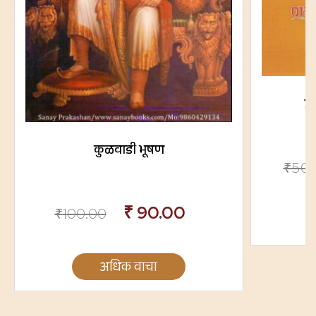
प्
कुळवाडी भूषण
₹
500
₹
90.00
₹
100.00
अधिक वाचा