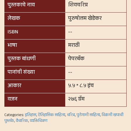
पुस्तकाचे नाव
शिवचरित्र
लेखक
पुरुषोत्तम खेडेकर
ISBN
--
भाषा
मराठी
पुस्तक बांधणी
पेपरबॅक
पानांची संख्या
--
आकार
५.५ * ८.५ इंच
वजन
२७६ ग्रॅम
Categories:
इतिहास
,
ऐतिहासिक साहित्य
,
चरित्र
,
पुरोगामी साहित्य
,
विक्रमी खपाची
पुस्तके
,
वैचारिक
,
व्यक्तिचित्रण