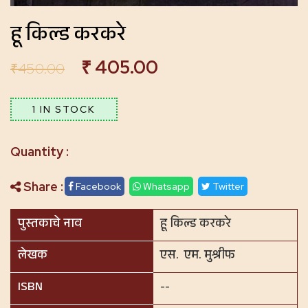
हू किल्ड करकरे
₹
405.00
₹
450.00
1 IN STOCK
Share :
Facebook
Whatsapp
Twitter
पुस्तकाचे नाव
हू किल्ड करकरे
लेखक
एस. एम. मुश्रीफ
ISBN
--