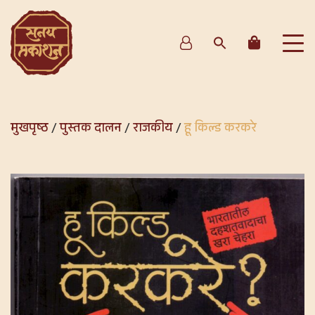
मुखपृष्ठ
/
पुस्तक दालन
/
राजकीय
/
हू किल्ड करकरे