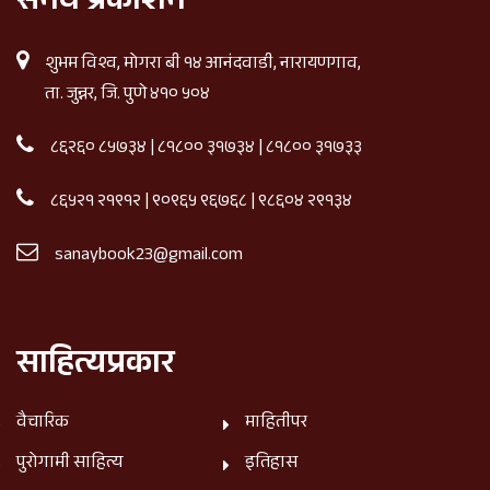
सनय प्रकाशन
शुभम विश्व, मोगरा बी १४ आनंदवाडी, नारायणगाव,
ता. जुन्नर, जि. पुणे ४१० ५०४
८६२६० ८५७३४
|
८१८०० ३१७३४
|
८१८०० ३१७३३
८६५२१ २१९१२
|
९०९६५ ९६७६८
|
९८६०४ २९१३४
sanaybook23@gmail.com
साहित्यप्रकार
वैचारिक
माहितीपर
पुरोगामी साहित्य
इतिहास