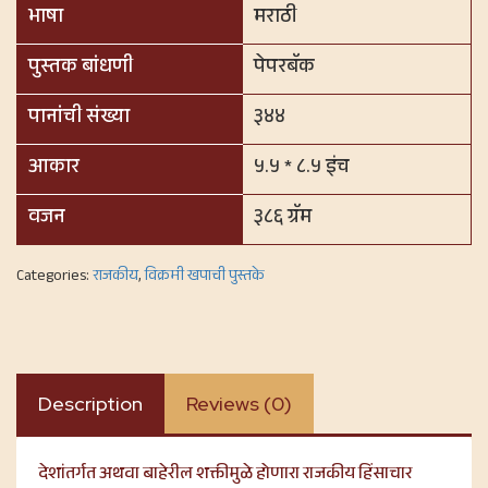
भाषा
मराठी
पुस्तक बांधणी
पेपरबॅक
पानांची संख्या
३४४
आकार
५.५ * ८.५ इंच
वजन
३८६ ग्रॅम
Categories:
राजकीय
,
विक्रमी खपाची पुस्तके
Description
Reviews (0)
देशांतर्गत अथवा बाहेरील शक्तीमुळे होणारा राजकीय हिंसाचार