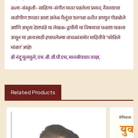
कला-संस्कृती- साहित्य-संगीत यावर पडलेला प्रभाव, नैराश्याचा
सर्वागीण उपचार अशा अनेक पैलूंचा उलगडा करीत अच्युत गोडबोले
आणि अमृता देशपांडे या लेखक-द्वयींनी या विषयाचा फडशा पाडला
असून या ज्ञानासाठी हपापलेल्या वाचकांसमोर माहितीचे ‘फोडिले
भांडार’ आहे!
डॉ नंदू मुलमुले, एम. डी. डी.पी.एम, मानसोपचार तज्ज्ञ,
Related Products