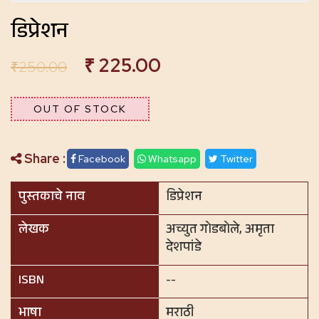
डिप्रेशन
₹
225.00
₹
250.00
OUT OF STOCK
Share :
Facebook
Whatsapp
Twitter
पुस्तकाचे नाव
डिप्रेशन
लेखक
अच्युत गोडबोले, अमृता
देशपांडे
ISBN
--
भाषा
मराठी