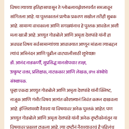
विषय त्याच्या इतिहासापासून ते ग्लोबलायझेशनपर्यंत समजावून
सांगितला आहे. या पुस्तकातलं प्रत्येक प्रकरण सखोल तरीही सुबक
आहे. सामान्य वाचकाला आणि सगळ्यांनाच हे पुस्तक आवडेल अशी
मला खात्री आहे. अच्युत गोडबोले आणि अमृता देशपांडे यांनी हा
अवघड विषय सर्वसामान्यांच्या आवाक्यात आणून मांडला त्याबद्दल
त्यांचं अभिनंदन आणि पुढील वाटचालीसाठी शुभेच्छा!
डॉ. आनंद नाडकर्णी, सुप्रसिद्ध मानसोपचार तज्ज्ञ,
उत्कृष्ट वक्ता, प्रशिक्षक, नाटककार आणि लेखक, IPH संस्थेचे
संस्थापक.
पुन्हा एकदा अच्युत गोडबोले आणि अमृता देशपांडे यांनी क्लिष्ट,
नाजूक आणि गंभीर विषय अत्यंत कौशल्यानं जिवंत करून दाखवला
आहे. इंग्लिशमध्ये नैराश्य या विषयावर अनेक पुस्तकं आहेत. पण
अच्युत गोडबोले आणि अमृता देशपांडे यांनी अनेक दृष्टीकोनांतून या
विषयावर प्रकाश टाकला आहे. त्या दृष्टीनं नैराश्यावरचं है पहिलंच