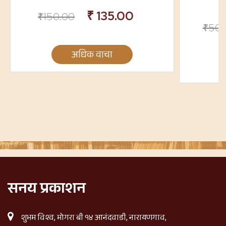
₹
135.00
₹
150.00
₹
500
अधिक वाचा
सनय प्रकाशन
शुभम विश्व, मोगरा बी १४ आनंदवाडी, नारायणगाव,