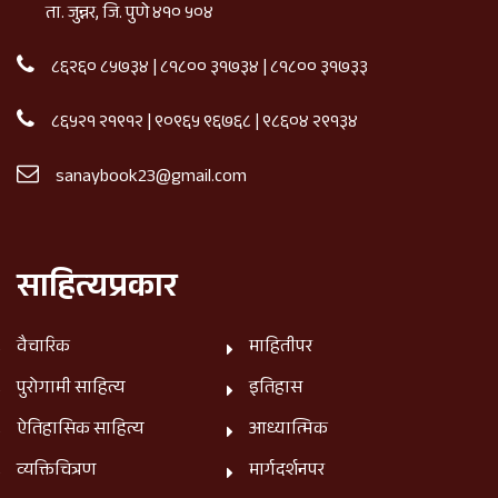
ता. जुन्नर, जि. पुणे ४१० ५०४
८६२६० ८५७३४
|
८१८०० ३१७३४
|
८१८०० ३१७३३
८६५२१ २१९१२
|
९०९६५ ९६७६८
|
९८६०४ २९१३४
sanaybook23@gmail.com
साहित्यप्रकार
वैचारिक
माहितीपर
पुरोगामी साहित्य
इतिहास
ऐतिहासिक साहित्य
आध्यात्मिक
व्यक्तिचित्रण
मार्गदर्शनपर