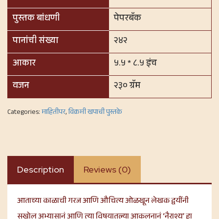
पुस्तक बांधणी
पेपरबॅक
पानांची संख्या
२४२
आकार
५.५ * ८.५ इंच
वजन
२३० ग्रॅम
Categories:
माहितीपर
,
विक्रमी खपाची पुस्तके
Description
Reviews (0)
आताच्या काळाची गरज आणि औचित्य ओळखून लेखक द्वयींनी
सखोल अभ्यासानं आणि त्या विषयातल्या आकलनानं ‘नैराश्य’ हा