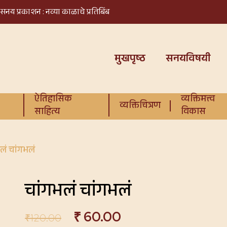
सनय प्रकाशन : नव्या काळाचे प्रतिबिंब
मुखपृष्ठ
सनयविषयी
ऐतिहासिक
व्यक्तिमत्त्व
व्यक्तिचित्रण
साहित्य
विकास
लं चांगभलं
चांगभलं चांगभलं
₹
60.00
₹
120.00