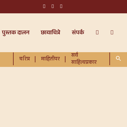
पुस्तक दालन
छायाचित्रे
संपर्क
सर्व
चरित्र
माहितीपर
साहित्यप्रकार