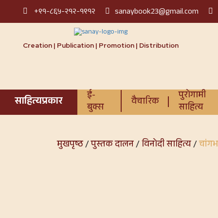
+९१-८६५-२१२-१९१२
sanaybook23@gmail.com
Creation | Publication | Promotion | Distribution
ई-
पुरोगामी
साहित्यप्रकार
वैचारिक
बुक्स
साहित्य
मुखपृष्ठ
/
पुस्तक दालन
/
विनोदी साहित्य
/
चांगभ