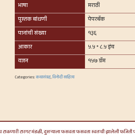
भाषा
मराठी
पुस्तक बांधणी
पेपरबॅक
पानांची संख्या
१३६
आकार
५.५ * ८.५ इंच
वजन
१५७ ग्रॅम
Categories:
कथासंग्रह
,
विनोदी साहित्य
डाव टाकणारी टारगट मंडळी, दुसऱ्याला फसवता फसवता स्वतःची झालेली फजिती 