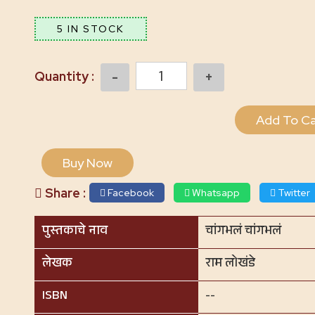
5 IN STOCK
Quantity
Add To Ca
Buy Now
Share :
Facebook
Whatsapp
Twitter
पुस्तकाचे नाव
चांगभलं चांगभलं
लेखक
राम लोखंडे
ISBN
--