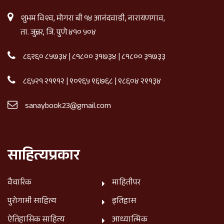
शुभम विश्व, मोगरा बी १४ आनंदवाडी, नारायणगाव,
ता. जुन्नर, जि. पुणे ४१० ५०४
८६२६० ८५७३४
|
८१८०० ३१७३४
|
८१८०० ३१७३३
८६५२१ २१९१२
|
९०९६५ ९६७६८
|
९८६०४ २९१३४
sanaybook23@gmail.com
साहित्यप्रकार
वैचारिक
माहितीपर
पुरोगामी साहित्य
इतिहास
ऐतिहासिक साहित्य
आध्यात्मिक