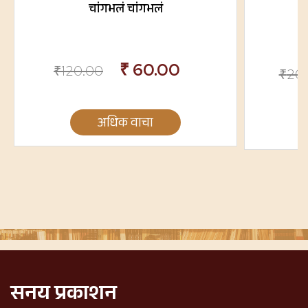
चांगभलं चांगभलं
₹
60.00
₹
120.00
₹
20
अधिक वाचा
सनय प्रकाशन