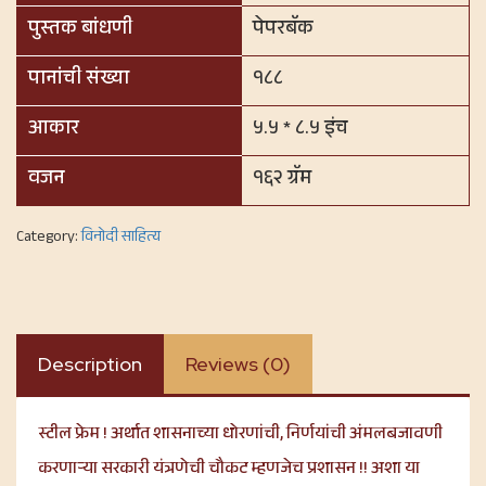
पुस्तक बांधणी
पेपरबॅक
पानांची संख्या
१८८
आकार
५.५ * ८.५ इंच
वजन
१६२ ग्रॅम
Category:
विनोदी साहित्य
Description
Reviews (0)
स्टील फ्रेम ! अर्थात शासनाच्या धोरणांची, निर्णयांची अंमलबजावणी
करणाऱ्या सरकारी यंत्रणेची चौकट म्हणजेच प्रशासन !! अशा या