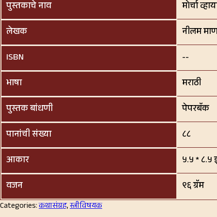
पुस्तकाचे नाव
मोर्चा व्हा
लेखक
नीलम माण
ISBN
--
भाषा
मराठी
पुस्तक बांधणी
पेपरबॅक
पानांची संख्या
८८
आकार
५.५ * ८.५ 
वजन
९६ ग्रॅम
Categories:
कथासंग्रह
,
स्त्रीविषयक