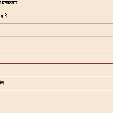
या बलात्कार
गावे
इंच