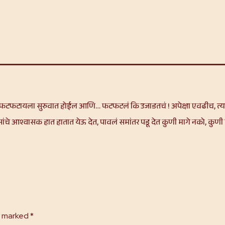
ि फटफटायला सुरुवात होईल आणि… फटफटलं कि उजाडतचं ! अपेक्षा एवढीच, त्यां
ा माणसांचे आश्वासक हात हातात येऊ देत, पावलं समांतर पडू देत कुणी मागे नको, क
e marked
*