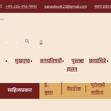
+९१-८६५-२१२-१९१२
sanaybook23@gmail.com
सनय प्रकाशन
मुखपृष्ठ
सनयविषयी
पुस्तक
छायाचित्रे
दालन
ई-
पुरोगामी
वैचारिक
साहित्यप्रकार
बुक्स
साहित्य