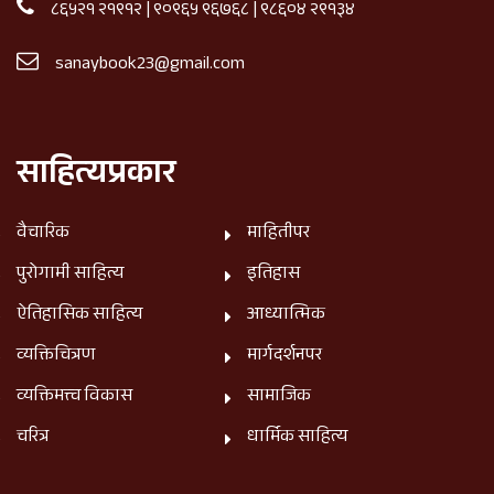
८६५२१ २१९१२
|
९०९६५ ९६७६८
|
९८६०४ २९१३४
sanaybook23@gmail.com
साहित्यप्रकार
वैचारिक
माहितीपर
पुरोगामी साहित्य
इतिहास
ऐतिहासिक साहित्य
आध्यात्मिक
व्यक्तिचित्रण
मार्गदर्शनपर
व्यक्तिमत्त्व विकास
सामाजिक
चरित्र
धार्मिक साहित्य