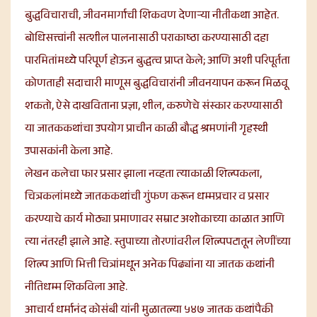
बुद्धविचाराची, जीवनमार्गाची शिकवण देणाऱ्या नीतीकथा आहेत.
बोधिसत्त्वांनी सत्शील पालनासाठी पराकाष्ठा करण्यासाठी दहा
पारमितांमध्ये परिपूर्ण होऊन बुद्धत्व प्राप्त केले; आणि अशी परिपूर्तता
कोणताही सदाचारी माणूस बुद्धविचारांनी जीवनयापन करून मिळवू
शकतो, ऐसे दाखविताना प्रज्ञा, शील, करुणेचे संस्कार करण्यासाठी
या जातककथांचा उपयोग प्राचीन काळी बौद्ध श्रमणांनी गृहस्थी
उपासकांनी केला आहे.
लेखन कलेचा फार प्रसार झाला नव्हता त्याकाळी शिल्पकला,
चित्रकलांमध्ये जातककथांची गुंफण करून धम्मप्रचार व प्रसार
करण्याचे कार्य मोठ्या प्रमाणावर सम्राट अशोकाच्या काळात आणि
त्या नंतरही झाले आहे. स्तुपाच्या तोरणांवरील शिल्पपटातून लेणींच्या
शिल्प आणि भित्ती चित्रांमधून अनेक पिढ्यांना या जातक कथांनी
नीतिधम्म शिकविला आहे.
आचार्य धर्मानंद कोसंबी यांनी मुळातल्या ५४७ जातक कथांपैकी