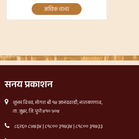
अधिक वाचा
सनय प्रकाशन
शुभम विश्व, मोगरा बी १४ आनंदवाडी, नारायणगाव,
ता. जुन्नर, जि. पुणे ४१० ५०४
८६२६० ८५७३४
|
८१८०० ३१७३४
|
८१८०० ३१७३३