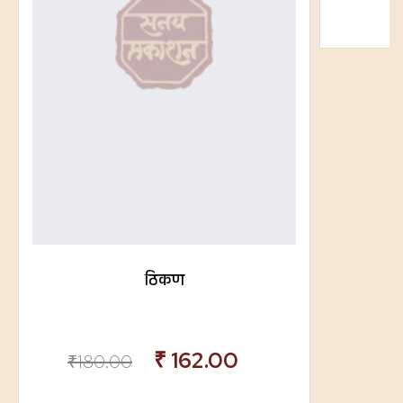
ठिकण
₹
162.00
₹
180.00