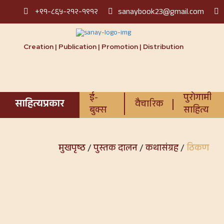
+९१-८६५-२१२-१९१२
sanaybook23@gmail.com
Creation | Publication | Promotion | Distribution
ई-
पुरोगामी
साहित्यप्रकार
वैचारिक
बुक्स
साहित्य
मुखपृष्ठ
/
पुस्तक दालन
/
कथासंग्रह
/
ठिकण