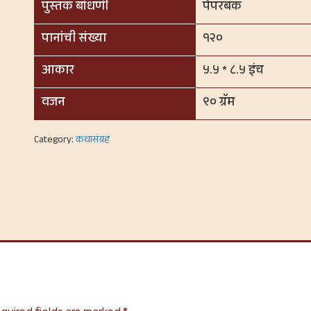
पुस्तक बांधणी
पेपरबॅक
पानांची संख्या
१२०
आकार
५.५ * ८.५ इंच
वजन
९० ग्रॅम
Category:
कथासंग्रह