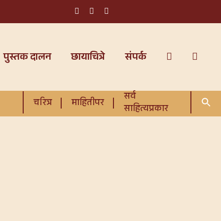
पुस्तक दालन
छायाचित्रे
संपर्क
सर्व
चरित्र
माहितीपर
साहित्यप्रकार