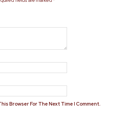
quired fields are marked
*
 This Browser For The Next Time I Comment.