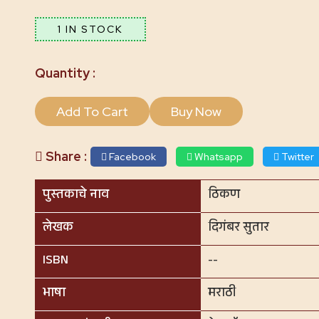
1 IN STOCK
Add To Cart
Buy Now
Share :
Facebook
Whatsapp
Twitter
पुस्तकाचे नाव
ठिकण
लेखक
दिगंबर सुतार
ISBN
--
भाषा
मराठी