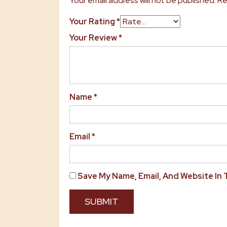
Your email address will not be published.
Re
Your Rating
*
Your Review
*
Name
*
Email
*
Save My Name, Email, And Website In