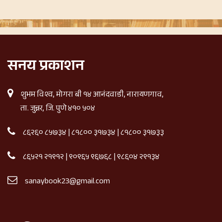
सनय प्रकाशन
शुभम विश्व, मोगरा बी १४ आनंदवाडी, नारायणगाव,
ता. जुन्नर, जि. पुणे ४१० ५०४
८६२६० ८५७३४
|
८१८०० ३१७३४
|
८१८०० ३१७३३
८६५२१ २१९१२
|
९०९६५ ९६७६८
|
९८६०४ २९१३४
sanaybook23@gmail.com