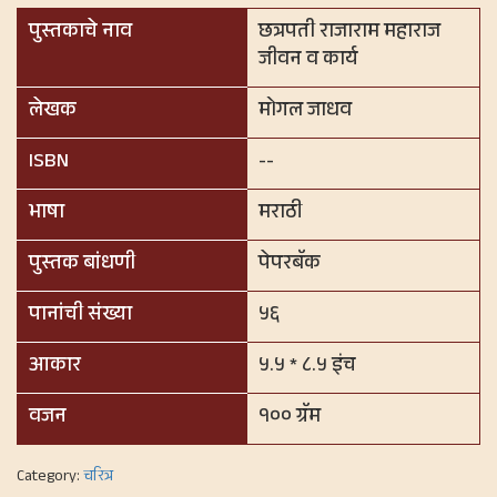
पुस्तकाचे नाव
छत्रपती राजाराम महाराज
जीवन व कार्य
लेखक
मोगल जाधव
ISBN
--
भाषा
मराठी
पुस्तक बांधणी
पेपरबॅक
पानांची संख्या
५६
आकार
५.५ * ८.५ इंच
वजन
१०० ग्रॅम
Category:
चरित्र