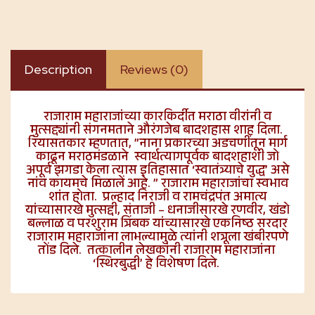
Description
Reviews (0)
राजाराम महाराजांच्या कारकिर्दीत मराठा वीरांनी व
मुत्सद्द्यांनी संगनमताने औरंगजेब बादशहास शाह दिला.
रियासतकार म्हणतात, ”नाना प्रकारच्या अडचणींतून मार्ग
काढून मराठमंडळाने स्वार्थत्यागपूर्वक बादशहाशी जो
अपूर्व झगडा केला त्यास इतिहासात ‘स्वातंत्र्याचे युद्ध’ असे
नांव कायमचे मिळालें आहे. ” राजाराम महाराजांचा स्वभाव
शांत होता. प्रल्हाद निराजी व रामचंद्रपंत अमात्य
यांच्यासारखे मुत्सद्दी, संताजी – धनाजीसारखे रणवीर, खंडो
बल्लाळ व परशुराम त्रिंबक यांच्यासारखे एकनिष्ठ सरदार
राजाराम महाराजांना लाभल्यामुळे त्यांनी शत्रूला खंबीरपणे
तोंड दिले. तत्कालीन लेखकांनी राजाराम महाराजांना
‘स्थिरबुद्धी’ हे विशेषण दिले.