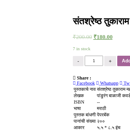
संतश्रेष्ठ तुकारा
₹
200.00
₹
180.00
7 in stock
Quantity
Add
Share :
Facebook
Whatsapp
Twi
पुस्तकाचे नाव
संतश्रेष्ठ तुकाराम 
लेखक
पांडुरंग बाळाजी कवड
ISBN
--
भाषा
मराठी
पुस्तक बांधणी
पेपरबॅक
पानांची संख्या
२००
आकार
५.५ * ८.५ इंच