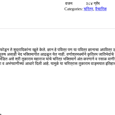
वजन
२८४ ग्रॅम
Categories:
चरित्र
,
वैचारिक
ून ते शुद्रादिकांना खुले केले. ज्ञान हे पवित्र पण या पवित्र ज्ञानाचा अपवित्र उपय
रुष असाही भेद भक्तिमार्गात आढळून येत नाही. वर्णाश्रमधर्माने कृत्रिम जातिभेदांचे 
ित असे श्री तुकाराम महाराज यांचे चरित्र भक्तिमार्ग अंतःकरणाने व रसाळ वाणीने 
्या व अभंगवाणीच्या आधारे दिली आहे. यामुळे या चरित्रास तुकाराम वाङ्मयात इतिहास