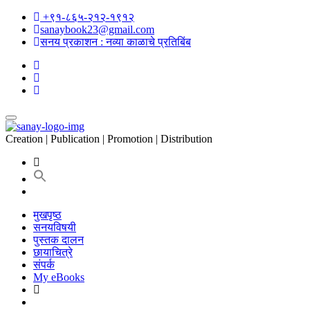
+९१-८६५-२१२-१९१२
sanaybook23@gmail.com
सनय प्रकाशन : नव्या काळाचे प्रतिबिंब
Creation | Publication | Promotion | Distribution
मुखपृष्ठ
सनयविषयी
पुस्तक दालन
छायाचित्रे
संपर्क
My eBooks