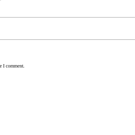
*
me I comment.