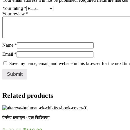
Your email address will not be published.
Required fields are marked
Your rating
*
Your review
*
Name
*
Email
*
Save my name, email, and website in this browser for the next ti
Related products
ऐतरेय ब्राम्हण : एक चिकित्सा