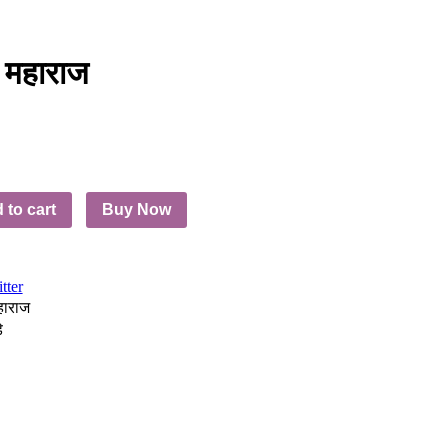
म महाराज
 to cart
Buy Now
tter
महाराज
े