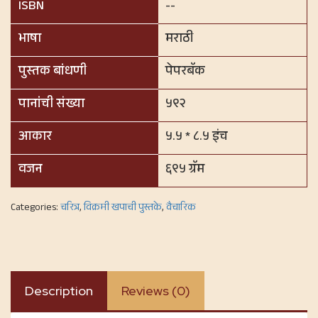
ISBN
--
भाषा
मराठी
पुस्तक बांधणी
पेपरबॅक
पानांची संख्या
५९२
आकार
५.५ * ८.५ इंच
वजन
६९५ ग्रॅम
Categories:
चरित्र
,
विक्रमी खपाची पुस्तके
,
वैचारिक
Description
Reviews (0)