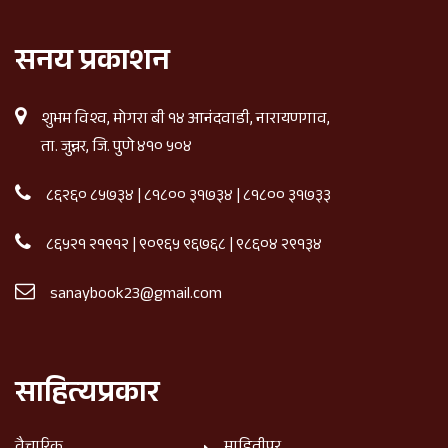
सनय प्रकाशन
शुभम विश्व, मोगरा बी १४ आनंदवाडी, नारायणगाव,
ता. जुन्नर, जि. पुणे ४१० ५०४
८६२६० ८५७३४
|
८१८०० ३१७३४
|
८१८०० ३१७३३
८६५२१ २१९१२
|
९०९६५ ९६७६८
|
९८६०४ २९१३४
sanaybook23@gmail.com
साहित्यप्रकार