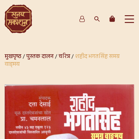
मुखपृष्ठ
/
पुस्तक दालन
/
चरित्र
/
शहीद भगतसिंह समग्र
वाड्मय