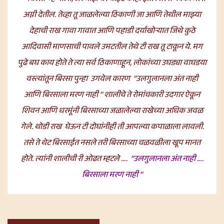
अग्नी देतील. तेव्हा तू जाळलेल्या ठिकाणी जा आणि तेथील माझ्या
देहाची राख गावा गावात आणि पहाडी दर्याखोऱ्यात जिथे कुठे
आदिवासी माणसाची पावले उमटतील तेथे टी राख तू टाकून ये. मग
पुढे बघ काय होते ते त्या
सर्व
ठिकाणाहून, लोकांच्या उघड्या वाघडया
वस्त्यांतून बिरसा पुन्हा
उगवेल
कारण ”उलगुलानला अंत नाही
आणि बिरसाला मरण नाही ” शालीचे ते रोमांचकारी उदगार ऐकून
शिवन आणि धर
मूं
नी बिरसाच्या जळालेल्या राखेच्या अधिक जवळ
गेले. थोडी राख घेऊन टी दोघांनीही ती आपल्या कपाळाला लावली.
तसे ते थेट बिरसाईत नसले तरी बिरसाच्या चळवळीला खूप मानत
होते. त्यांनी शालीची री ओढत म्हटले ….
”उलगुलानला अंत नाही ….
बिरसाला मरण नाही ”