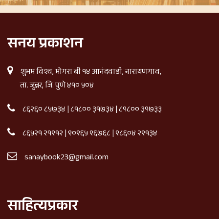
सनय प्रकाशन
शुभम विश्व, मोगरा बी १४ आनंदवाडी, नारायणगाव,
ता. जुन्नर, जि. पुणे ४१० ५०४
८६२६० ८५७३४
|
८१८०० ३१७३४
|
८१८०० ३१७३३
८६५२१ २१९१२
|
९०९६५ ९६७६८
|
९८६०४ २९१३४
sanaybook23@gmail.com
साहित्यप्रकार