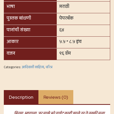
भाषा
मराठी
पुस्तक बांधणी
पेपरबॅक
पानांची संख्या
६४
आकार
५.५ * ८.५ इंच
वजन
९६ ग्रॅम
Categories:
आदिवासी साहित्य
,
चरित्र
Description
Reviews (0)
बिरसा म्हणाला, जर माझे बरे वाईट काही झाले तर ते नक्की मला