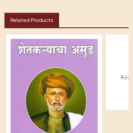
Related Products
₹
20