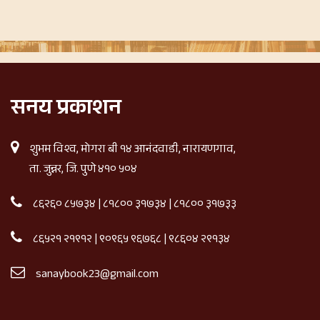
सनय प्रकाशन
शुभम विश्व, मोगरा बी १४ आनंदवाडी, नारायणगाव,
ता. जुन्नर, जि. पुणे ४१० ५०४
८६२६० ८५७३४
|
८१८०० ३१७३४
|
८१८०० ३१७३३
८६५२१ २१९१२
|
९०९६५ ९६७६८
|
९८६०४ २९१३४
sanaybook23@gmail.com