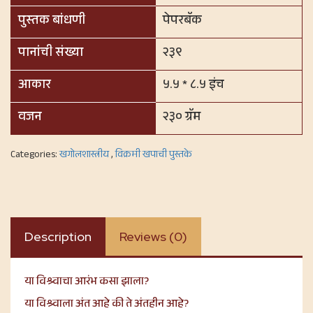
पुस्तक बांधणी
पेपरबॅक
पानांची संख्या
२३९
आकार
५.५ * ८.५ इंच
वजन
२३० ग्रॅम
Categories:
खगोलशास्त्रीय
,
विक्रमी खपाची पुस्तके
Description
Reviews (0)
या विश्र्वाचा आरंभ कसा झाला?
या विश्र्वाला अंत आहे की ते अंतहीन आहे?