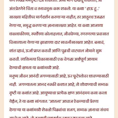
पण लख्ख मर्मदृष्टी देऊ शकतात. असा मार्ग दाखवू शकतात, जो
अंत:प्रेरणेने चिंता व तनावमुक्त करू शकतो. या कथा ‘ हाऊ टू…’
सारख्या महितीपर मार्गदर्शन करणाऱ्या नाहीत, तर आतूनच उजळत
नेणाऱ्या, समृद्ध करणाऱ्या ज्ञानासारख्या आहेत. या कथा आजच्या
धकाधकीच्या, स्पर्धेच्या कोलाहलात, जीवघेण्या, रणरणत्या प्रवासात
विसाव्याला येणाऱ्या झाडाच्या
दाट सावलीसारख्या आहेत. बसावं,
शांत व्हावं, ऊर्जा प्राप्त करावी आणि पुढची वाटचाल जोमाने सुरू
करावी. व्यक्तिमत्व विकासासाठी एक वेगळा अर्थपूर्ण आयाम
देण्याची क्षमता या कथांमध्ये आहे.
मनुष्य जीवन आनंदी जगण्यासाठी आहे, ऊर
फूटेस्तो
वर धावण्यासाठी
नाही. जगण्यातला आनद नक्की कशात आहे, तो शोधण्याची सम्यक
दृष्टी या कथांत आहे. आयुष्याचा प्रत्येक क्षण आनंदमय कसा करता
येईल, ते या कथा सांगतात. ‘आतला’ आवाज ऐकण्याची प्रेरणा
देणाऱ्या या कथांमध्ये शेकडो पिढ्यांचा सजग, सम्यक ज्ञानाचा संचय