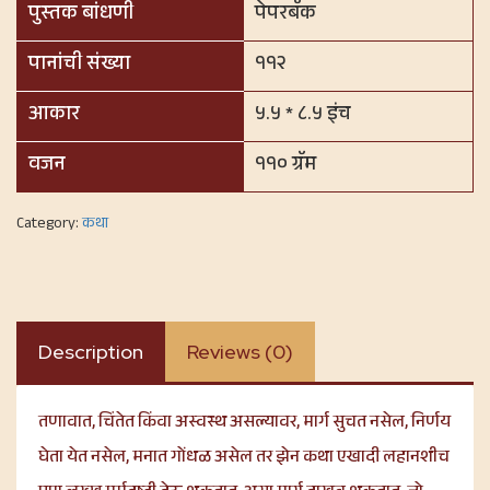
पुस्तक बांधणी
पेपरबॅक
पानांची संख्या
११२
आकार
५.५ * ८.५ इंच
वजन
११० ग्रॅम
Category:
कथा
Description
Reviews (0)
तणावात, चिंतेत किंवा अस्वस्थ असल्यावर, मार्ग सुचत नसेल, निर्णय
घेता येत नसेल, मनात गोंधळ असेल तर झेन कथा एखादी लहानशीच