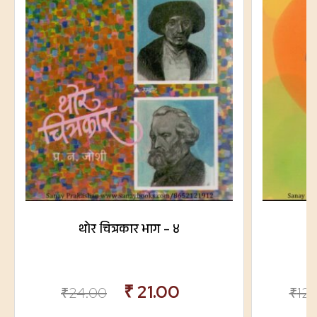
थोर चित्रकार भाग – ४
₹
21.00
₹
24.00
₹
12