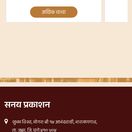
अधिक वाचा
सनय प्रकाशन
शुभम विश्व, मोगरा बी १४ आनंदवाडी, नारायणगाव,
ता. जुन्नर, जि. पुणे ४१० ५०४