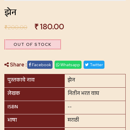
झेन
₹
180.00
₹
200.00
OUT OF STOCK
Share :
Facebook
Whatsapp
Twitter
पुस्तकाचे नाव
झेन
लेखक
नितीन भरत वाघ
ISBN
--
भाषा
मराठी