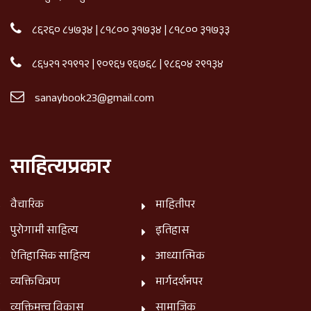
८६२६० ८५७३४
|
८१८०० ३१७३४
|
८१८०० ३१७३३
८६५२१ २१९१२
|
९०९६५ ९६७६८
|
९८६०४ २९१३४
sanaybook23@gmail.com
साहित्यप्रकार
वैचारिक
माहितीपर
पुरोगामी साहित्य
इतिहास
ऐतिहासिक साहित्य
आध्यात्मिक
व्यक्तिचित्रण
मार्गदर्शनपर
व्यक्तिमत्त्व विकास
सामाजिक