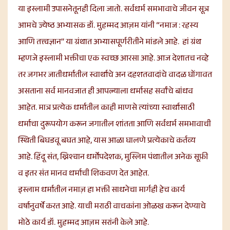
या इस्लामी उपासनेतूनही दिला जातो. सर्वधर्म समभावाचे जीवन सूत्र
आमचे ज्येष्ठ अभ्यासक डॉ. मुहम्मद आज़म यांनी “नमाज : रहस्य
आणि तत्त्वज्ञान” या ग्रंथात अभ्यासपूर्णरीतीने मांडले आहे. हां ग्रंथ
म्हणजे इस्लामी भक्तीचा एक स्वच्छ आरसा आहे. आज देशातच नव्हे
तर जगभर जातीधर्मातील स्वार्थाचे अन दहशतवादांचे वादळ घोंगावत
असताना सर्व मानवजात ही आपल्याला धर्मासह सर्वांचे बांधव
आहेत. मात्र प्रत्येक धर्मातील काही माणसे त्यांच्या स्वार्थासाठी
धर्माचा दुरूपयोग करून जगातील शांतता आणि सर्वधर्म समभावाची
स्थिती बिघडवू बघत आहे, यास आळा घालणे प्रत्येकाचे कर्तव्य
आहे. हिंदू संत, ख्रिश्चान धर्मोपदेशक, मुस्लिम पंथातील अनेक सूफ़ी
व इतर संत मानव धर्माची शिकवण देत आहेत.
इस्लाम धर्मातील नमाज़ हा भक्ती साधनेचा मार्गही हेच कार्य
वर्षानुवर्षे करत आहे. याची मराठी वाचकांना ओळख करून देण्याचे
मोठे कार्य डॉ. मुहम्मद आज़म सरांनी केले आहे.