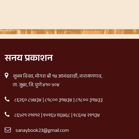
सनय प्रकाशन
शुभम विश्व, मोगरा बी १४ आनंदवाडी, नारायणगाव,
ता. जुन्नर, जि. पुणे ४१० ५०४
८६२६० ८५७३४
|
८१८०० ३१७३४
|
८१८०० ३१७३३
८६५२१ २१९१२
|
९०९६५ ९६७६८
|
९८६०४ २९१३४
sanaybook23@gmail.com