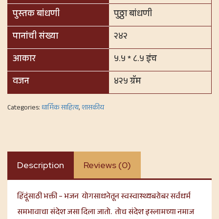
पुस्तक बांधणी
पुठ्ठा बांधणी
पानांची संख्या
२४२
आकार
५.५ * ८.५ इंच
वजन
४२५ ग्रॅम
Categories:
धार्मिक साहित्य
,
शासकीय
Description
Reviews (0)
हिंदूंसाठी भक्ती – भजन योगसाधनेतून स्वस्वास्थ्यबरोबर सर्वधर्म
समभावाचा संदेश जसा दिला जातो. तोच संदेश इस्लामच्या नमाज