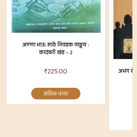
अण्णा भाऊ साठे निवडक वाङ्मय :
कादंबरी खंड – 2
अभंग सेत
₹
225.00
अधिक वाचा