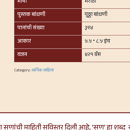
भाषा
मराठी
पुस्तक बांधणी
पुठ्ठा बांधणी
पानांची संख्या
३९४
आकार
५.५ * ८.५ इंच
वजन
४२१ ग्रॅम
Category:
धार्मिक साहित्य
ंतच्या सणांची माहिती सविस्तर दिली आहे, ‘सण’ हा शब्द 