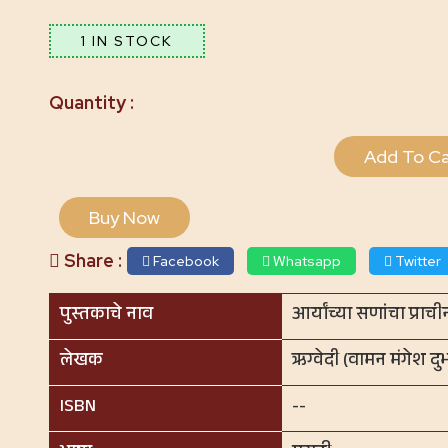
1 IN STOCK
Add To Ca
Buy Now
Share :
Facebook
Whatsapp
Twitter
पुस्तकाचे नाव
आर्यांच्या सणांचा प्रा
लेखक
ऋग्वेदी (वामन मंगेश दु
ISBN
--