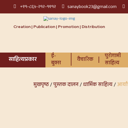
+९१-८६५-२१२-१९१२
sanaybook23@gmail.com
Creation | Publication | Promotion | Distribution
ई-
पुरोगामी
साहित्यप्रकार
वैचारिक
बुक्स
साहित्य
मुखपृष्ठ
/
पुस्तक दालन
/
धार्मिक साहित्य
/
आर्या