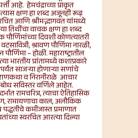
 आहे. हेमचंद्राच्या प्राकृत
त्यास क्षण हा शब्द अजूनही रूढ़
ाररचित आणि श्रीमद्भागवत यांमध्ये
ा या तिथींचा वाचक क्षण हा शब्द
ेक पौर्णिमांच्या दिवशी कोणत्यातरी
 वटसावित्री, श्रावण पौर्णिमा नारळी,
न पौर्णिमा – होळी. महाराष्ट्रातील
ा भारतीय प्रांतामध्ये कशाप्रकारे
्यंत साजऱ्या होणाऱ्या सणांचे
ी पुराणकथा व निरानीराळे आचार
 बोध सविस्तर वर्णिले
आहेत.
दर्भात रामचरित्र, त्याचा ऐतिहासिक
ानर कोण, रामायणाचा काल, अलौकिक
ाच पद्धतीचे कमीजास्त प्रमाणात
वतांच्या स्वरचित आरत्या दिल्या