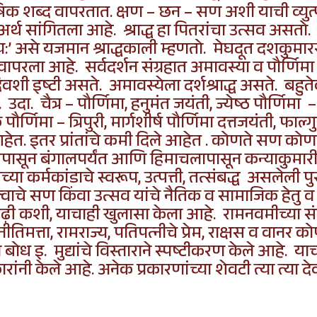
 शब्द वापरतात. क्षण – छन – सण अशी याची व्युत्पत्ती
थ सांगितला आहे. श्राद्ध हा पितरांचा उत्सव असतो. 
कर्तव्य:’ असे यजमान श्राद्धकाली म्हणतो. मेघदूत दशकुम
वापरला आहे. सर्वदर्शन संग्रहात अमावस्या व पौर्णिम
िवशी इष्टी असते. अमावस्येला दर्शश्राद्ध असते. बहुत
ा. चैत्र – पौर्णिमा, हनुमंत जयंती, ज्येष्ठ पौर्णिमा –
र्णिमा – त्रिपुरी, मार्गशीर्ष
पौर्णिमा
दत्तजयंती, फाल्गु
हेत. इतर प्रांतांचे कमी दिले आहेत . कोणते सण कोणत्य
बपासून बंगालपर्यंत आणि हिमाचलापासून कन्याकुमारीपर
्या कर्मकांडाचे स्वरूप, उत्पत्ती, तत्संबद्ध असलेल
वाचे सण किंवा उत्सव यांचे नैतिक व सामाजिक हेतु व
्त रूढ़ी कशी, याचाही खुलासा केला आहे. रामनवमीच्या सं
क नीतिमत्ता, रामराज्य, पतिपत्नीचे प्रेम, राक्षस व व
बोध इ. मुद्यांचे विस्ताराने स्पष्टीकरण केले आहे. य
ांनी केले आहे. अनेक प्रकारणांच्या शेवटी त्या त्या दे