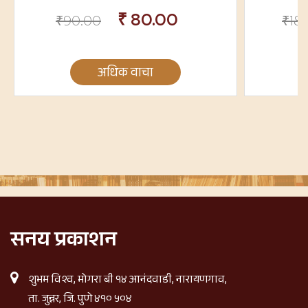
₹
80.00
₹
90.00
₹
18
अधिक वाचा
सनय प्रकाशन
शुभम विश्व, मोगरा बी १४ आनंदवाडी, नारायणगाव,
ता. जुन्नर, जि. पुणे ४१० ५०४