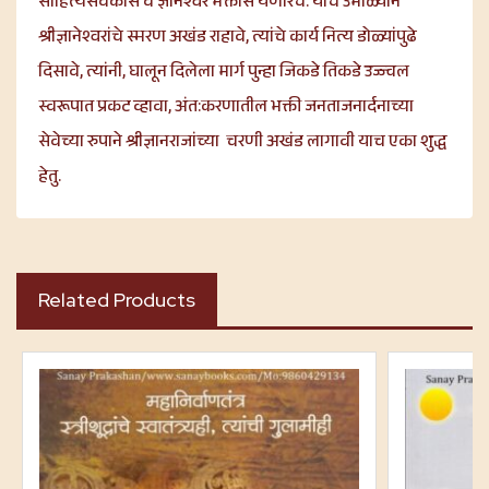
साहित्यसेवकास व ज्ञानेश्वर भक्तास येणारच. याच उमाळ्याने
श्रीज्ञानेश्वरांचे स्मरण अखंड राहावे, त्यांचे कार्य नित्य डोळ्यांपुढे
दिसावे, त्यांनी, घालून दिलेला मार्ग पुन्हा जिकडे तिकडे उज्ज्वल
स्वरूपात प्रकट व्हावा, अंत:करणातील भक्ती जनताजनार्दनाच्या
सेवेच्या रुपाने श्रीज्ञानराजांच्या चरणी अखंड लागावी याच एका शुद्ध
हेतु.
Related Products