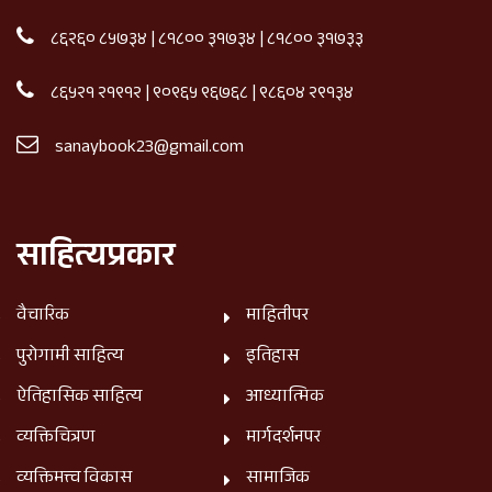
८६२६० ८५७३४
|
८१८०० ३१७३४
|
८१८०० ३१७३३
८६५२१ २१९१२
|
९०९६५ ९६७६८
|
९८६०४ २९१३४
sanaybook23@gmail.com
साहित्यप्रकार
वैचारिक
माहितीपर
पुरोगामी साहित्य
इतिहास
ऐतिहासिक साहित्य
आध्यात्मिक
व्यक्तिचित्रण
मार्गदर्शनपर
व्यक्तिमत्त्व विकास
सामाजिक