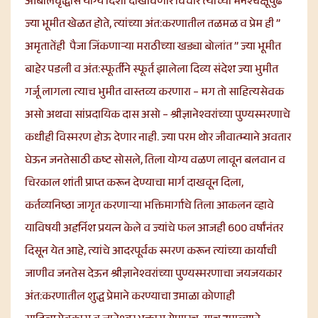
आबालवृद्धांस योग्य दिशा दाखविणारे विचार त्यांच्या मनश्चक्षूंपुढे
ज्या भूमीत खेळत होते, त्यांच्या अंत:करणातील तळमळ व प्रेम ही ”
अमृतातेंही पैजा जिंकणाऱ्या मराठीच्या खड्या बोलांत ” ज्या भूमीत
बाहेर पडली व अंत:स्फूर्तीने स्फूर्त झालेला दिव्य संदेश ज्या भुमीत
गर्जू लागला त्याच भुमीत वास्तव्य करणारा – मग तो साहित्यसेवक
असो अथवा सांप्रदायिक दास असो – श्रीज्ञानेश्वरांच्या पुण्यस्मरणाचे
कधीही विस्मरण होऊ देणार नाही. ज्या परम थोर जीवात्म्याने अवतार
घेऊन जनतेसाठी कष्ट सोसले, तिला योग्य वळण लावून बलवान व
चिरकाल शांती प्राप्त करून देण्याचा मार्ग दाखवून दिला,
कर्तव्यनिष्ठा जागृत करणाऱ्या भक्तिमार्गाचे तिला आकलन व्हावे
याविषयी अहर्निश प्रयत्न केले व ज्यांचे फल आजही 600 वर्षांनंतर
दिसून येत आहे, त्यांचे आदरपूर्वक स्मरण करून त्यांच्या कार्याची
जाणीव जनतेस देऊन श्रीज्ञानेश्वरांच्या पुण्यस्मरणाचा जयजयकार
अंत:करणातील शुद्ध प्रेमाने करण्याचा उमाळा कोणाही