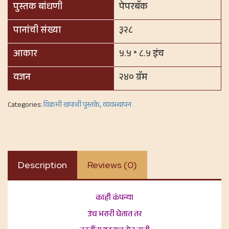
पुस्तक बांधणी
पेपरबॅक
पानांची संख्या
३२८
आकार
५.५ * ८.५ इंच
वजन
२४० ग्रॅम
Categories:
विक्रमी खपाची पुस्तके
,
व्यवस्थापन
Description
Reviews (0)
काही कंपन्या
उंच भरारी घेतात तर