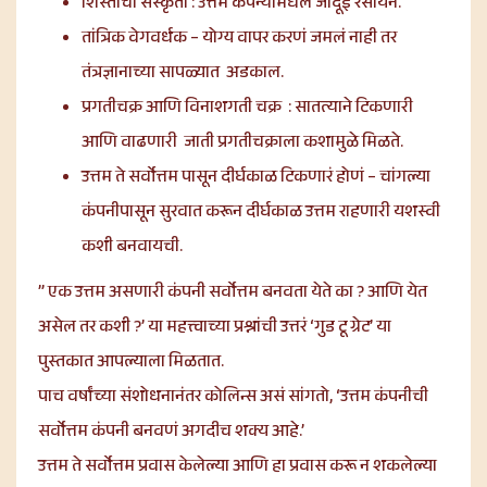
शिस्तीची संस्कृती : उत्तम कंपन्यांमधलं जादूई रसायन.
तांत्रिक वेगवर्धक – योग्य वापर करणं जमलं नाही तर
तंत्रज्ञानाच्या सापळ्यात अडकाल.
प्रगतीचक्र आणि विनाशगती चक्र : सातत्याने टिकणारी
आणि वाढणारी जाती प्रगतीचक्राला कशामुळे मिळते.
उत्तम ते सर्वोत्तम पासून दीर्घकाळ टिकणारं होणं – चांगल्या
कंपनीपासून सुरवात करून दीर्घकाळ उत्तम राहणारी यशस्वी
कशी बनवायची.
” एक उत्तम
असणारी
कंपनी सर्वोत्तम बनवता येते का ? आणि येत
असेल तर कशी ?’ या महत्त्वाच्या प्रश्नांची उत्तरं ‘गुड टू ग्रेट’ या
पुस्तकात आपल्याला मिळतात.
पाच वर्षांच्या संशोधनानंतर कोलिन्स असं सांगतो, ‘उत्तम कंपनीची
सर्वोत्तम कंपनी बनवणं अगदीच शक्य आहे.’
उत्तम ते सर्वोत्तम प्रवास केलेल्या आणि हा प्रवास करू न शकलेल्या