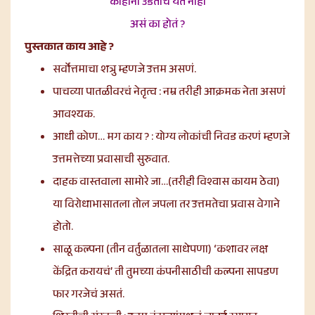
काहींना उडताच येत नाही
असं का होतं ?
पुस्तकात काय आहे ?
सर्वोत्तमाचा शत्रु म्हणजे उत्तम असणं.
पाचव्या पातळीवरचं नेतृत्व : नम्र तरीही आक्रमक नेता असणं
आवश्यक.
आधी कोण… मग काय ? : योग्य लोकांची निवड करणं म्हणजे
उत्तमत्तेच्या प्रवासाची सुरुवात.
दाहक वास्तवाला सामोरे जा…(तरीही विश्वास कायम ठेवा)
या विरोधाभासातला तोल जपला तर उत्तमतेचा प्रवास वेगाने
होतो.
साळू कल्पना (तीन वर्तुळातला साधेपणा) ‘कशावर लक्ष
केंद्रित करायचं’ ती तुमच्या कंपनीसाठीची कल्पना सापडण
फार गरजेचं असतं.