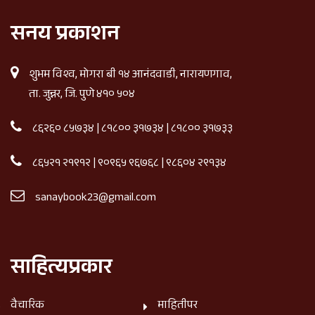
सनय प्रकाशन
शुभम विश्व, मोगरा बी १४ आनंदवाडी, नारायणगाव,
ता. जुन्नर, जि. पुणे ४१० ५०४
८६२६० ८५७३४
|
८१८०० ३१७३४
|
८१८०० ३१७३३
८६५२१ २१९१२
|
९०९६५ ९६७६८
|
९८६०४ २९१३४
sanaybook23@gmail.com
साहित्यप्रकार
वैचारिक
माहितीपर