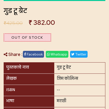
गुड टू ग्रेट
₹
382.00
₹
425.00
OUT OF STOCK
Share :
Facebook
Whatsapp
Twitter
पुस्तकाचे नाव
गुड टू ग्रेट
लेखक
जिम कोलिन्स
ISBN
--
भाषा
मराठी