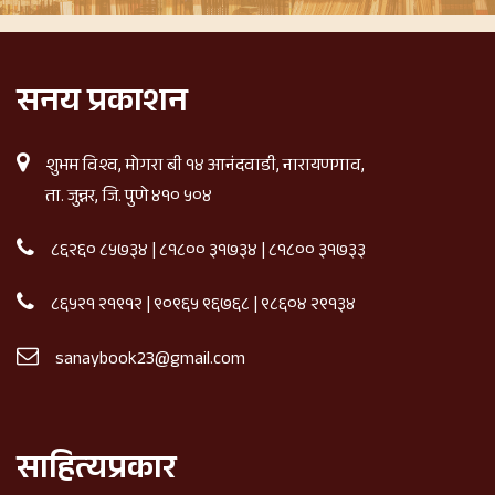
सनय प्रकाशन
शुभम विश्व, मोगरा बी १४ आनंदवाडी, नारायणगाव,
ता. जुन्नर, जि. पुणे ४१० ५०४
८६२६० ८५७३४
|
८१८०० ३१७३४
|
८१८०० ३१७३३
८६५२१ २१९१२
|
९०९६५ ९६७६८
|
९८६०४ २९१३४
sanaybook23@gmail.com
साहित्यप्रकार