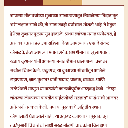
आपल्या तीन वर्षाच्या मुलाच्या आजारपणातून निघालेल्या निदानातून
असे लक्षात आले की, तो आता काही वर्षांचाच सोबती आहे. ते ऐकून
हेरॉल्ड कुशनर मुळापासून हादरले. प्रथम त्यांच्या मनात परमेश्वरा, हे
असं का ? असा प्रश्न उभा राहिला. जेव्हा आपल्यावर एखादे संकट
कोसळते, तेव्हा आपल्या मनात अनेक प्रश्न थैमान घालू लागतात.
रब्बाय कुशनर यांनी आपल्या मनात थैमान घालणाऱ्या प्रश्नांवर
सखोल चिंतन केले. एकूणच, या दु:खाच्या सोबतीतून आलेले
शहाणपण, ज्ञान, कुशनर यांनी रब्बाय, पालक, वाचक, आणि
सरतेशेवटी माणूस या नात्यांनी काळजीपूर्वक शब्दबद्ध केले. ”जेव्हा
चांगल्या लोकांच्या बाबतीत वाईट गोष्टी घडतात” या ग्रंथाची आजवर
अनेकांनी नक्कल केली. पण या पुस्तकाचे अद्वितीय स्थान
कोणालाही घेता आले नाही. या उत्कृष्ट दर्जाच्या या पुस्तकातून
तर्कानुसारी विचारांची साधी सरळ मांडणी वाचकांना विलक्षण