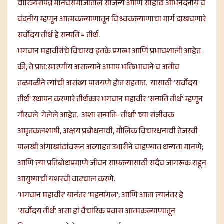
चारित्र्यसंपन्न मानवसमाजातील सौजन्य आणि सौहार्द्य अभिनंदनीय व
वंदनीय म्हणून आत्मकल्याणातून विश्र्वकल्याणाचा मार्ग दाखवणारे
सर्वोदय तीर्थ हे सन्मति = तीर्थ.
भगवान महावीरांचे विचारच इतके प्रगल्भ आणि प्रभावशाली आहेत
की, ते प्रात:स्मरणीय असल्याने अमाप भक्तिभावाने व अतीव
तळमळीने त्यांची असंख्य पारायणे होत राहतात. यासाठी ‘सर्वोदय
तीर्थ’ स्थापन करणारे तीर्थकार भगवान महावीर ‘सन्मति तीर्थ’ म्हणून
गौरवले गेलेले आहेत. अशा सन्मति- तीर्था’ च्या संजीवक
अमृतकलशाषी, अक्षय प्रबोधनाची, मौलिक विचारधनाची तेजस्वी
पालखी अंगाखांद्यांवरून अव्याहत उभारीने वाहण्यात धन्यता मानणे;
आणि त्या प्रतिबोधप्रमाणे जीवन साफ़ल्यासाठी सदैव जागरूक राहून
आयुष्याची यशस्वी वाटचाल करणे.
‘भगवान महावीर’ यानंतर ‘महन्मंगल’, आणि आता त्यानंतर हे
‘सर्वोदय तीर्थ’ असा हां वैचारिक प्रवास आत्मकल्याणातून