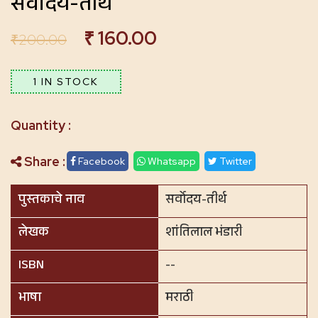
सर्वोदय-तीर्थ
₹
160.00
₹
200.00
1 IN STOCK
Share :
Facebook
Whatsapp
Twitter
पुस्तकाचे नाव
सर्वोदय-तीर्थ
लेखक
शांतिलाल भंडारी
ISBN
--
भाषा
मराठी