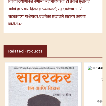
विश्वकल्याणाकडे नेणाऱ्या महामार्गावरचा. हा प्रवास सुखावह
आणि हा प्रयास हितावह ठरू शकतो; सहृदयतेच्या आणि
सहकाराच्या पाथेयावर, एकमेका सद्भावाने साहाय्य करू या
शिदौरीवर.
Related Products
सं
₹
15