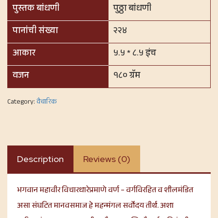
पुस्तक बांधणी
पुठ्ठा बांधणी
पानांची संख्या
२२४
आकार
५.५ * ८.५ इंच
वजन
१८० ग्रॅम
Category:
वैचारिक
Description
Reviews (0)
भगवान महावीर विचारधारेप्रमाणे वर्ण – वर्गविरहित व शीलमंडित
असा संघटित मानवसमाज हे महन्मंगल सर्वोदय तीर्थ. अशा