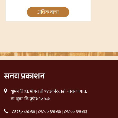
अधिक वाचा
सनय प्रकाशन
शुभम विश्व, मोगरा बी १४ आनंदवाडी, नारायणगाव,
ता. जुन्नर, जि. पुणे ४१० ५०४
८६२६० ८५७३४
|
८१८०० ३१७३४
|
८१८०० ३१७३३