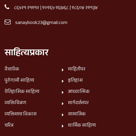
८६५२१ २१९१२
|
९०९६५ ९६७६८
|
९८६०४ २९१३४
sanaybook23@gmail.com
साहित्यप्रकार
वैचारिक
माहितीपर
पुरोगामी साहित्य
इतिहास
ऐतिहासिक साहित्य
आध्यात्मिक
व्यक्तिचित्रण
मार्गदर्शनपर
व्यक्तिमत्त्व विकास
सामाजिक
चरित्र
धार्मिक साहित्य