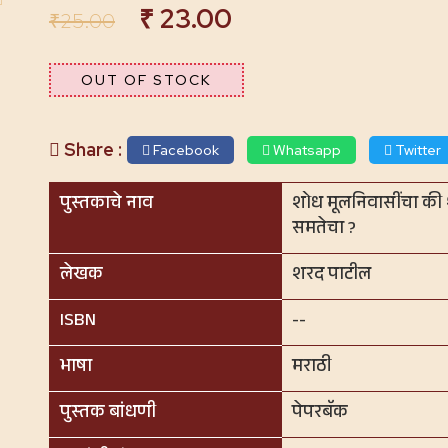
₹
23.00
₹
25.00
OUT OF STOCK
Share :
Facebook
Whatsapp
Twitter
पुस्तकाचे नाव
शोध मूलनिवासींचा की शू
समतेचा ?
लेखक
शरद पाटील
ISBN
--
भाषा
मराठी
पुस्तक बांधणी
पेपरबॅक