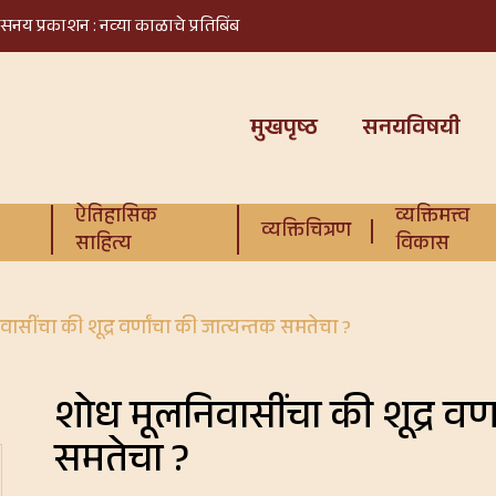
सनय प्रकाशन : नव्या काळाचे प्रतिबिंब
मुखपृष्ठ
सनयविषयी
ऐतिहासिक
व्यक्तिमत्त्व
व्यक्तिचित्रण
साहित्य
विकास
ासींचा की शूद्र वर्णांचा की जात्यन्तक समतेचा ?
शोध मूलनिवासींचा की शूद्र वर्
समतेचा ?