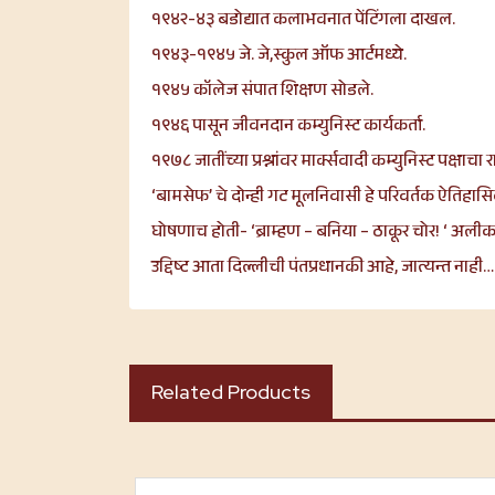
१९४२-४३ बडोद्यात कलाभवनात पेंटिंगला दाखल.
१९४३-१९४५ जे. जे,स्कुल ऑफ आर्टमध्ये.
१९४५ कॉलेज संपात शिक्षण सोडले.
१९४६ पासून जीवनदान कम्युनिस्ट कार्यकर्ता.
१९७८ जातींच्या प्रश्नांवर मार्क्सवादी कम्युनिस्ट पक्षा
‘बामसेफ’ चे दोन्ही गट मूलनिवासी हे परिवर्तक ऐतिहासि
घोषणाच होती- ‘ब्राम्हण – बनिया – ठाकूर चोर! ‘ अलीकडे
उद्दिष्ट आता दिल्लीची पंतप्रधानकी आहे, जात्यन्त नाही…
Related Products