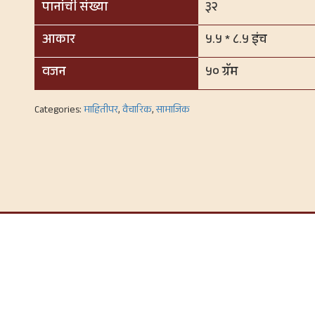
पानांची संख्या
३२
आकार
५.५ * ८.५ इंच
वजन
५० ग्रॅम
Categories:
माहितीपर
,
वैचारिक
,
सामाजिक