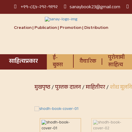
+९१-८६५-२१२-१९१२
sanaybook23@gmail.com
Creation | Publication | Promotion | Distribution
ई-
पुरोगामी
साहित्यप्रकार
वैचारिक
बुक्स
साहित्य
मुखपृष्ठ
/
पुस्तक दालन
/
माहितीपर
/
शोध मूलनिव