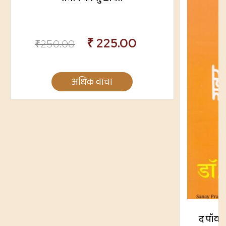
₹
225.00
₹
250.00
अधिक वाचा
द पॉवर