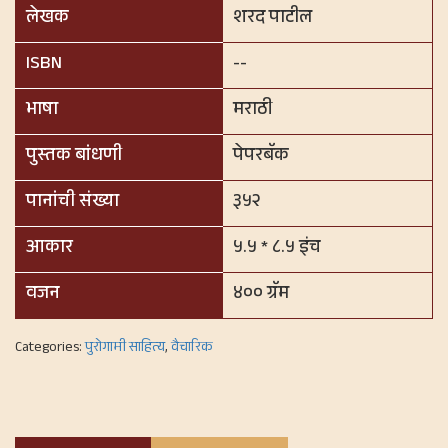
लेखक
शरद पाटील
ISBN
--
भाषा
मराठी
पुस्तक बांधणी
पेपरबॅक
पानांची संख्या
३५२
आकार
५.५ * ८.५ इंच
वजन
४०० ग्रॅम
Categories:
पुरोगामी साहित्य
,
वैचारिक