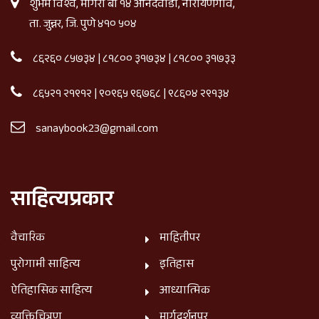
शुभम विश्व, मोगरा बी १४ आनंदवाडी, नारायणगाव,
ता. जुन्नर, जि. पुणे ४१० ५०४
८६२६० ८५७३४
|
८१८०० ३१७३४
|
८१८०० ३१७३३
८६५२१ २१९१२
|
९०९६५ ९६७६८
|
९८६०४ २९१३४
sanaybook23@gmail.com
साहित्यप्रकार
वैचारिक
माहितीपर
पुरोगामी साहित्य
इतिहास
ऐतिहासिक साहित्य
आध्यात्मिक
व्यक्तिचित्रण
मार्गदर्शनपर