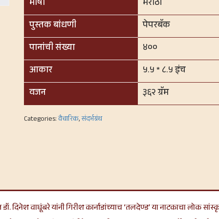
भाषा
मराठी
पुस्तक बांधणी
पेपरबॅक
पानांची संख्या
४००
आकार
५.५ * ८.५ इंच
वजन
३६२ ग्रॅम
Categories:
वैचारिक
,
संदर्भग्रंथ
्तकात डॉ. दिनेश वाघूंबरे यांनी गिरीश कार्नाडांच्याच ‘तलदेण्ड’ या नाटकाचा लोक सांस