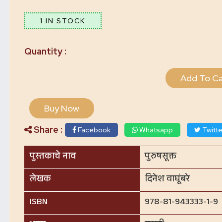
1 IN STOCK
Add To Ca
Buy Now
Share :
Facebook
Whatsapp
Twitte
पुस्तकाचे नाव
पुरुषसूक्त
लेखक
दिनेश वाघूंबरे
ISBN
978-81-943333-1-9