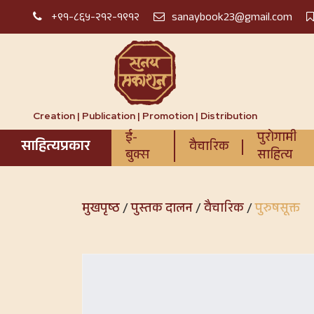
+९१-८६५-२१२-१९१२
sanaybook23@gmail.com
Creation | Publication | Promotion | Distribution
ई-
पुरोगामी
साहित्यप्रकार
वैचारिक
बुक्स
साहित्य
मुखपृष्ठ
/
पुस्तक दालन
/
वैचारिक
/
पुरुषसूक्त