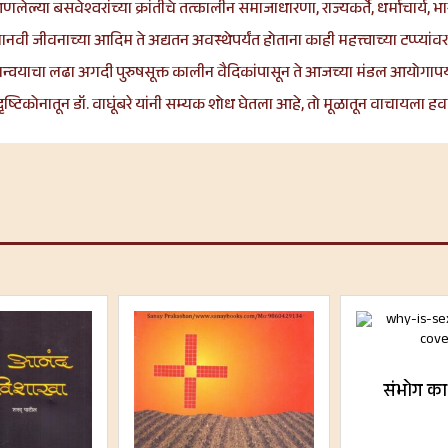
णलेल्या बसवेश्वरांच्या क्रांतीचे तत्कालीन समाजाधारणा, राज्यकर्ते,
धर्माचार्य
, भ
ं मानवी जीवनाच्या आदिम ते अद्यतन अवस्थेपर्यंत होताना काही महत्त्वाच्या टप्प
समन्वयाचा लढा अगदी पुरुषसूक्त कालीन वैदिकांपासून ते आजच्या मंडल आयोगाप
दृष्टिकोनातून डॉ. वाघूंबरे यांनी सम्यक शोध घेतला आहे, तो मूळातून वाचायला हवा
संभोग का