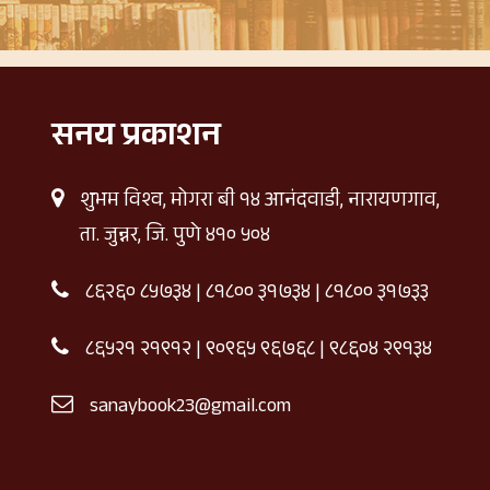
सनय प्रकाशन
शुभम विश्व, मोगरा बी १४ आनंदवाडी, नारायणगाव,
ता. जुन्नर, जि. पुणे ४१० ५०४
८६२६० ८५७३४
|
८१८०० ३१७३४
|
८१८०० ३१७३३
८६५२१ २१९१२
|
९०९६५ ९६७६८
|
९८६०४ २९१३४
sanaybook23@gmail.com