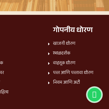
गोपनीय धोरण
खाजगी धोरण
स्थळदर्शक
िक
वाहतूक धोरण
नपर
परत आणि परतावा धोरण
क
नियम आणि अटी
ाहित्य