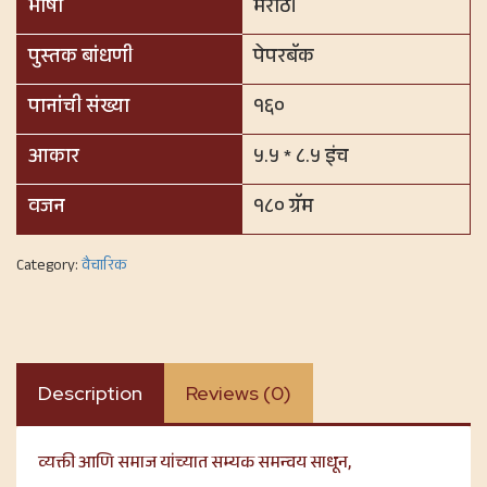
भाषा
मराठी
पुस्तक बांधणी
पेपरबॅक
पानांची संख्या
१६०
आकार
५.५ * ८.५ इंच
वजन
१८० ग्रॅम
Category:
वैचारिक
Description
Reviews (0)
व्यक्ती आणि समाज यांच्यात सम्यक समन्वय साधून,