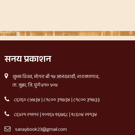
सनय प्रकाशन
शुभम विश्व, मोगरा बी १४ आनंदवाडी, नारायणगाव,
ता. जुन्नर, जि. पुणे ४१० ५०४
८६२६० ८५७३४
|
८१८०० ३१७३४
|
८१८०० ३१७३३
८६५२१ २१९१२
|
९०९६५ ९६७६८
|
९८६०४ २९१३४
sanaybook23@gmail.com