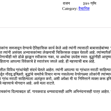
वजन
३४० ग्रॅम
Category:
वैचारिक
भाषेत लोकांना समजावून देण्याचे ऐतिहासिक कार्य केले आहे त्यांनी त्यासाठी ब
्यांनी असंख्य अभ्यासकांच्या लेखनाची चिकित्सक दखल घेतली आहे. त्यांच्यापैकी क
ीही मते डोळे झाकून स्वीकारू नका, या अर्थाचा उपदेश स्वतः बुद्धांनीही आयुष्यभर
ताना आपल्या विवेकाचे हे स्वातंत्र्य जपले आहे. ही महत्त्वाची बाब आहे.
ल विविध ग्रंथांचेही संदर्भ घेतले आहेत. त्यांनी आपल्या या ग्रंथात मराठी साहित्या
ून नोंदवू इच्छितो. बुद्धांचे समतेचे विचार मान्य नसलेल्या वेगवेगळ्या लोकांनी त्यांच
ग्रंथ मराठी साहित्याला अलंकृत करो, अशी अपेक्षा मी या निमित्ताने व्यक्त करू इच्छि
ंचे महत्त्वाचे योगदान आहे. असे मला वाटते.
 वाचकांना दिल्याबद्दल डॉ. गायकवाड धन्यवादासही आणि अभिनंदनासही पात्र आहेत. याप