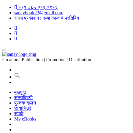
+९१-८६५-२१२-१९१२
sanaybook23@gmail.com
सनय प्रकाशन : नव्या काळाचे प्रतिबिंब
Creation | Publication | Promotion | Distribution
मुखपृष्ठ
सनयविषयी
पुस्तक दालन
छायाचित्रे
संपर्क
My eBooks