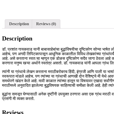
Description
Reviews (0)
Description
डॉ. प्रशांत गायकवाड यानी बाबासाहेबांचा बुद्धांविषयीचा दृष्टिकोण सोप्या 
आहेच, पण अगदी तिपिटकापासून आधुनिक काळातील विविध लेखकांच्या ग्रंथांपर्यंत त
आहे. असे करताना स्वतःचा म्हणून एक डोळस दृष्टिकोण सदैव जागा ठेवला आहे कोणाच
करणारा मनुष्य खऱ्या अर्थाने स्वतंत्र असतो. डॉ. गायकवाड यांनी आपला ग्रंथ लिहि
त्यांनी या ग्रंथाचे लेखन करताना मराठीबरोबरच हिंदी, इंग्रजी आणि पाली या भाषांती
स्वरूपात मांडले आहेच. पण त्यांच्या या ग्रंथाची आणखी दोन वैशिष्ट्ये मी येथे आवर्ज
समर्थपणे खंडन केले आहे. मावी काळात त्यांच्या हातून या विषयावर एखादा सर्वांगीण 
मराठीमध्ये अनुवादित झालेल्या बुद्ध‌विषयक साहित्याची समीक्षा केली आहे. हेही त्या
बुद्धांना समजून घेण्यासाठी अनेक दृष्टींनी उपयुक्त ठरणारा असा एक ग्रंथ मराठी
प्रसंगी मी व्यक्त करतो.
Reviews