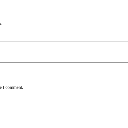
*
me I comment.