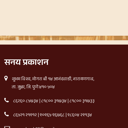
सनय प्रकाशन
शुभम विश्व, मोगरा बी १४ आनंदवाडी, नारायणगाव,
ता. जुन्नर, जि. पुणे ४१० ५०४
८६२६० ८५७३४
|
८१८०० ३१७३४
|
८१८०० ३१७३३
८६५२१ २१९१२
|
९०९६५ ९६७६८
|
९८६०४ २९१३४