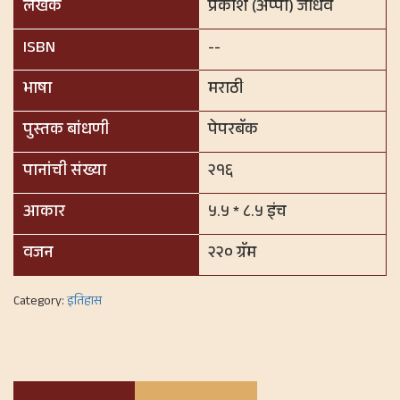
लेखक
प्रकाश (अप्पा) जाधव
ISBN
--
भाषा
मराठी
पुस्तक बांधणी
पेपरबॅक
पानांची संख्या
२१६
आकार
५.५ * ८.५ इंच
वजन
२२० ग्रॅम
Category:
इतिहास