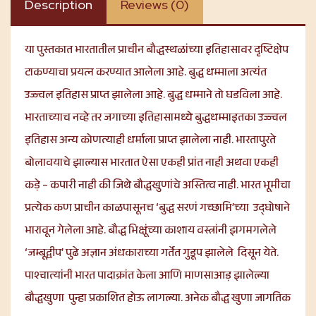
Description
Reviews (0)
या पुस्तकात भारतातील प्राचीन बौद्धस्थळांच्या इतिहासावर दृष्टिक्षेप
टाकण्याचा प्रयत्न करण्यात आलेला आहे. बुद्ध धम्माला अत्यंत
उज्ज्वल इतिहास प्राप्त झालेला आहे. बुद्ध धम्माने तो घडविला आहे.
भारताच्याच नव्हे तर जगाच्या इतिहासामध्ये बुद्धधम्माइतका उज्ज्वल
इतिहास अन्य कोणत्याही धर्माला प्राप्त झालेला नाही. भारतापुरते
बोलावयाचे झाल्यास भारतात ऐसा एकही प्रांत नाही अथवा एकही
कड़े – कपारी नाही की जिथे बौद्धखुणांचे अस्तित्व नाही. भारत भूमीचा
प्रत्येक कण प्राचीन काळपासूनच ‘बुद्ध सरणं गच्छामि’च्या उद्घोषाने
भारावून गेलेला आहे. बौद्ध भिक्षूंच्या काशाय वस्त्रांनी झगमगलेले
‘जम्बूद्वीप’ पुढे अज्ञान अंधकाराच्या गर्तेत गुडूप झालेले दिसून येते.
पाश्चात्यांनी भारत पादाक्रांत केला आणि माणसाआड़ झालेल्या
बौद्ध
खुणा
पुन्हा प्रकाशित होऊ लागल्या. अनेक बौद्ध खुणा जागतिक