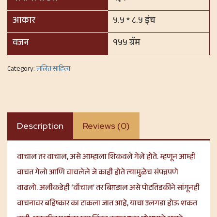
आकार
५.५ * ८.५ इंच
वजन
१५५ ग्रॅम
Category:
ललित साहित्य
Description
Reviews (0)
वाचाल तर वाचाल, असे आम्हाला शिकवले गेले होते. म्हणून आम्ही
वाचत गेलो आणि वाचलेले जे काही होते त्यामुळेच संपन्नपणे
वाढलो. अलीकडेही ‘वॉचाल’ तर बिग़डाल असे पोटतिडकीने सांगूनही
वाचनावर बहिष्कार का टाकला जात आहे, याचा उलगडा होऊ शकत