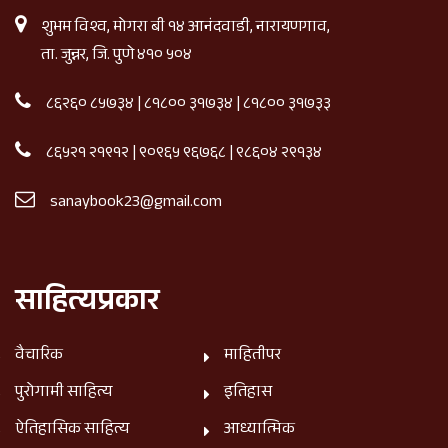
शुभम विश्व, मोगरा बी १४ आनंदवाडी, नारायणगाव,
ता. जुन्नर, जि. पुणे ४१० ५०४
८६२६० ८५७३४
|
८१८०० ३१७३४
|
८१८०० ३१७३३
८६५२१ २१९१२
|
९०९६५ ९६७६८
|
९८६०४ २९१३४
sanaybook23@gmail.com
साहित्यप्रकार
वैचारिक
माहितीपर
पुरोगामी साहित्य
इतिहास
ऐतिहासिक साहित्य
आध्यात्मिक