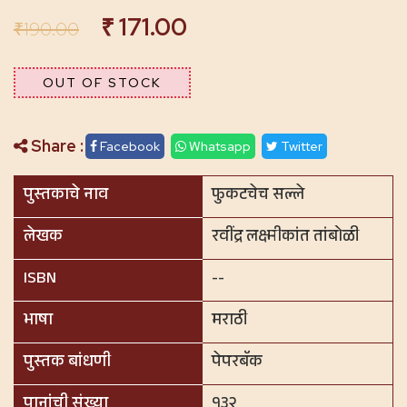
₹
171.00
₹
190.00
OUT OF STOCK
Share :
Facebook
Whatsapp
Twitter
पुस्तकाचे नाव
फुकटचेच सल्ले
लेखक
रवींद्र लक्ष्मीकांत तांबोळी
ISBN
--
भाषा
मराठी
पुस्तक बांधणी
पेपरबॅक
पानांची संख्या
१३२