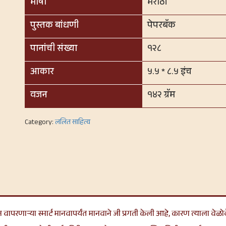
भाषा
मराठी
पुस्तक बांधणी
पेपरबॅक
पानांची संख्या
१२८
आकार
५.५ * ८.५ इंच
वजन
१४२ ग्रॅम
Category:
ललित साहित्य
परणाऱ्या स्मार्ट मानवापर्यंत मानवाने जी प्रगती केली आहे, कारण त्याला वेळोवेळ