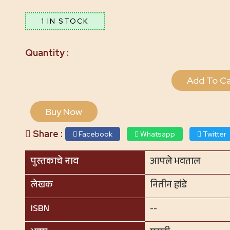
1 IN STOCK
Add To Ca
Buy Now
Share :
Facebook
Whatsapp
Twitter
पुस्तकाचे नाव
आपले भवताल
लेखक
नितीन हांडे
ISBN
--