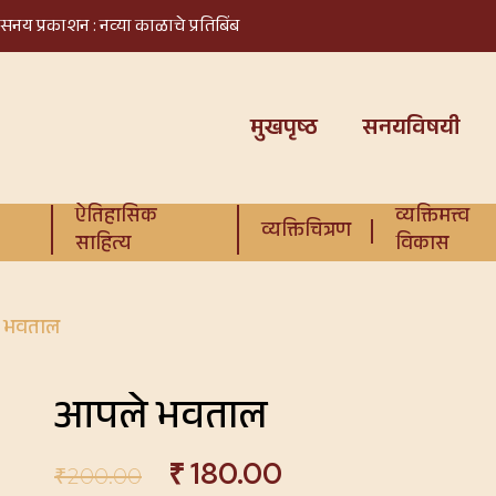
सनय प्रकाशन : नव्या काळाचे प्रतिबिंब
मुखपृष्ठ
सनयविषयी
ऐतिहासिक
व्यक्तिमत्त्व
व्यक्तिचित्रण
साहित्य
विकास
 भवताल
आपले भवताल
₹
180.00
₹
200.00