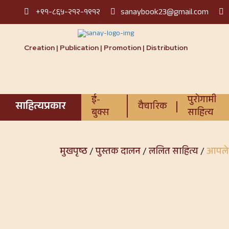
+९१-८६५-२१२-१९१२
sanaybook23@gmail.com
Creation | Publication | Promotion | Distribution
ई-
पुरोगामी
साहित्यप्रकार
वैचारिक
बुक्स
साहित्य
मुखपृष्ठ
/
पुस्तक दालन
/
ललित साहित्य
/
आपले