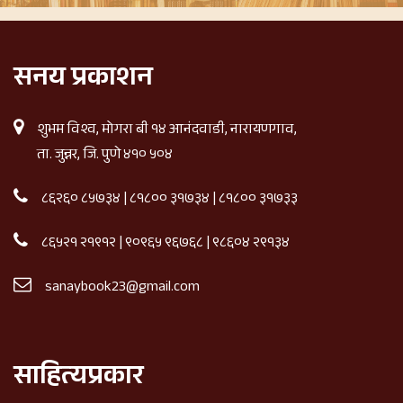
सनय प्रकाशन
शुभम विश्व, मोगरा बी १४ आनंदवाडी, नारायणगाव,
ता. जुन्नर, जि. पुणे ४१० ५०४
८६२६० ८५७३४
|
८१८०० ३१७३४
|
८१८०० ३१७३३
८६५२१ २१९१२
|
९०९६५ ९६७६८
|
९८६०४ २९१३४
sanaybook23@gmail.com
साहित्यप्रकार