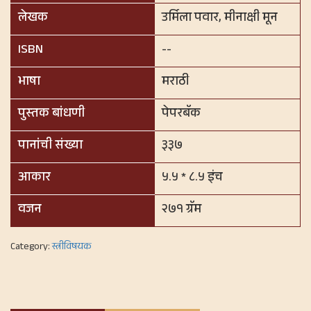
लेखक
उर्मिला पवार, मीनाक्षी मून
ISBN
--
भाषा
मराठी
पुस्तक बांधणी
पेपरबॅक
पानांची संख्या
३३७
आकार
५.५ * ८.५ इंच
वजन
२७१ ग्रॅम
Category:
स्त्रीविषयक