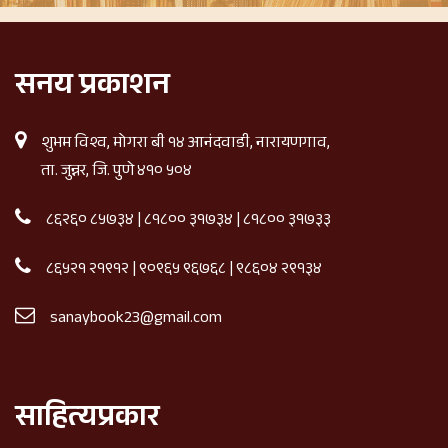
सनय प्रकाशन
शुभम विश्व, मोगरा बी १४ आनंदवाडी, नारायणगाव,
ता. जुन्नर, जि. पुणे ४१० ५०४
८६२६० ८५७३४
|
८१८०० ३१७३४
|
८१८०० ३१७३३
८६५२१ २१९१२
|
९०९६५ ९६७६८
|
९८६०४ २९१३४
sanaybook23@gmail.com
साहित्यप्रकार