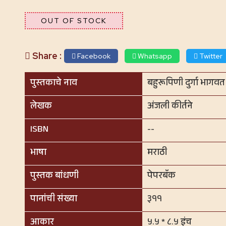
OUT OF STOCK
Share :
Facebook
Whatsapp
Twitter
पुस्तकाचे नाव
बहुरूपिणी दुर्गा भागवत
लेखक
अंजली कीर्तने
ISBN
--
भाषा
मराठी
पुस्तक बांधणी
पेपरबॅक
पानांची संख्या
३११
आकार
५.५ * ८.५ इंच