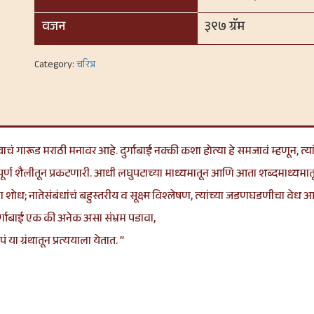
वजन
३९७ ग्रॅम
Category:
चरित्र
वाचं गारूड मराठी मनावर आहे. दुर्गाबाई नक्की कशा होत्या हे समजावं म्हणून, त्यांच
ूर्ण शैलीतून प्रकटणारी. आधी लघुपटाच्या माध्यमातून आणि आता शब्दमाध्यमात
तलेला शोध; नातेसंबंधांचं बहुस्तरीय व सूक्ष्म विश्लेषण, त्यांच्या जडणघडणीचा व
्गाबाई एक की अनेक असा संभ्रम पडावा,
 ग्रंथातून प्रत्ययाला येतात. ”