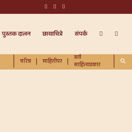
पुस्तक दालन
छायाचित्रे
संपर्क
सर्व
चरित्र
माहितीपर
साहित्यप्रकार