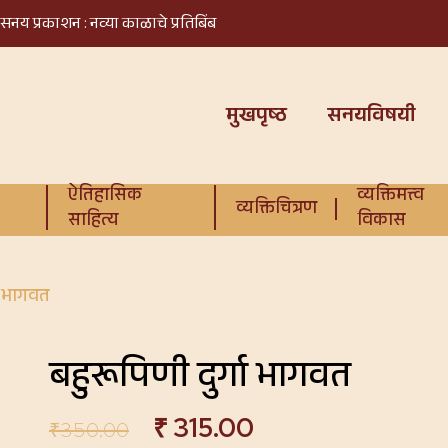
सनय प्रकाशन : नव्या काळाचे प्रतिबिंब
मुखपृष्ठ
सनयविषयी
ऐतिहासिक
व्यक्तिमत्त्व
व्यक्तिचित्रण
साहित्य
विकास
गा भागवत
बहुरूपिणी दुर्गा भागवत
₹
315.00
₹
350.00