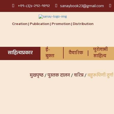
+९१-८६५-२१२-१९१२
sanaybook23@gmail.com
Creation | Publication | Promotion | Distribution
ई-
पुरोगामी
साहित्यप्रकार
वैचारिक
बुक्स
साहित्य
मुखपृष्ठ
/
पुस्तक दालन
/
चरित्र
/
बहुरूपिणी दुर्