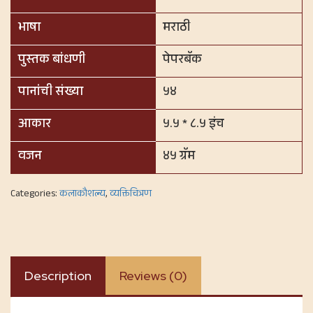
भाषा
मराठी
पुस्तक बांधणी
पेपरबॅक
पानांची संख्या
५४
आकार
५.५ * ८.५ इंच
वजन
४५ ग्रॅम
Categories:
कलाकौशल्य
,
व्यक्तिचित्रण
Description
Reviews (0)