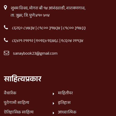
शुभम विश्व, मोगरा बी १४ आनंदवाडी, नारायणगाव,
ता. जुन्नर, जि. पुणे ४१० ५०४
८६२६० ८५७३४
|
८१८०० ३१७३४
|
८१८०० ३१७३३
८६५२१ २१९१२
|
९०९६५ ९६७६८
|
९८६०४ २९१३४
sanaybook23@gmail.com
साहित्यप्रकार
वैचारिक
माहितीपर
पुरोगामी साहित्य
इतिहास
ऐतिहासिक साहित्य
आध्यात्मिक