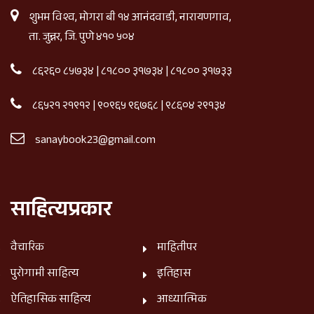
शुभम विश्व, मोगरा बी १४ आनंदवाडी, नारायणगाव,
ता. जुन्नर, जि. पुणे ४१० ५०४
८६२६० ८५७३४
|
८१८०० ३१७३४
|
८१८०० ३१७३३
८६५२१ २१९१२
|
९०९६५ ९६७६८
|
९८६०४ २९१३४
sanaybook23@gmail.com
साहित्यप्रकार
वैचारिक
माहितीपर
पुरोगामी साहित्य
इतिहास
ऐतिहासिक साहित्य
आध्यात्मिक