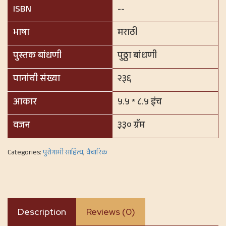
ISBN
--
भाषा
मराठी
पुस्तक बांधणी
पुठ्ठा बांधणी
पानांची संख्या
२३६
आकार
५.५ * ८.५ इंच
वजन
३३० ग्रॅम
Categories:
पुरोगामी साहित्य
,
वैचारिक
Description
Reviews (0)