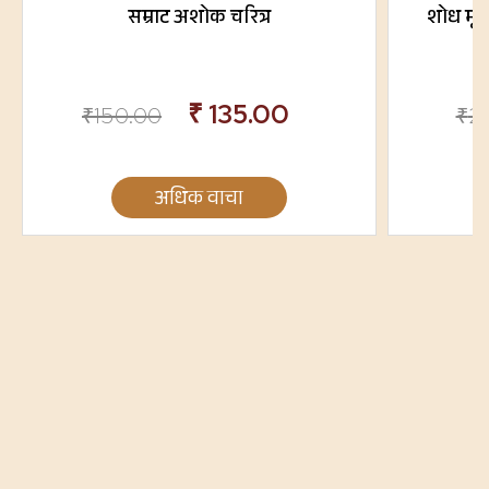
सम्राट अशोक चरित्र
शोध मूलन
₹
135.00
₹
150.00
₹
2
अधिक वाचा