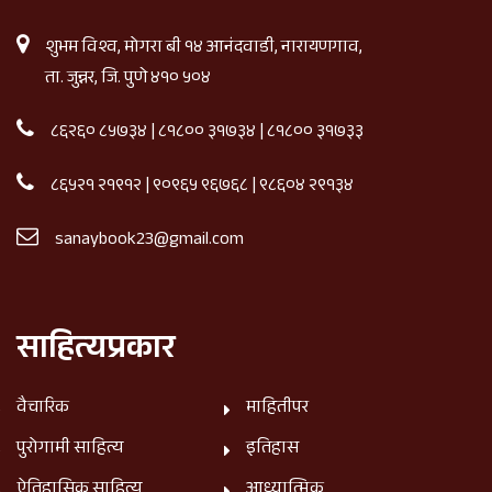
शुभम विश्व, मोगरा बी १४ आनंदवाडी, नारायणगाव,
ता. जुन्नर, जि. पुणे ४१० ५०४
८६२६० ८५७३४
|
८१८०० ३१७३४
|
८१८०० ३१७३३
८६५२१ २१९१२
|
९०९६५ ९६७६८
|
९८६०४ २९१३४
sanaybook23@gmail.com
साहित्यप्रकार
वैचारिक
माहितीपर
पुरोगामी साहित्य
इतिहास
ऐतिहासिक साहित्य
आध्यात्मिक