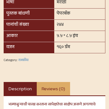
भाषा
मराठी
पुस्तक बांधणी
पेपरबॅक
पानांची संख्या
२४४
आकार
५.५ * ८.५ इंच
वजन
१६० ग्रॅम
Category:
राजकीय
Description
Reviews (0)
भल्याबुऱ्याची पारख करताना सापेक्षतेचा साक्षेप असणे अगत्याचे