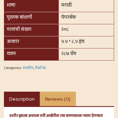
भाषा
मराठी
पुस्तक बांधणी
पेपरबॅक
पानांची संख्या
२०८
आकार
५.५ * ८.५ इंच
वजन
२८७ ग्रॅम
Categories:
राजकीय
,
वैचारिक
Description
Reviews (0)
उशीर झाला असला तरी अखेरीस त्या माणसाला न्याय देण्यात