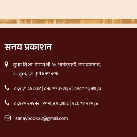
सनय प्रकाशन
शुभम विश्व, मोगरा बी १४ आनंदवाडी, नारायणगाव,
ता. जुन्नर, जि. पुणे ४१० ५०४
८६२६० ८५७३४
|
८१८०० ३१७३४
|
८१८०० ३१७३३
८६५२१ २१९१२
|
९०९६५ ९६७६८
|
९८६०४ २९१३४
sanaybook23@gmail.com