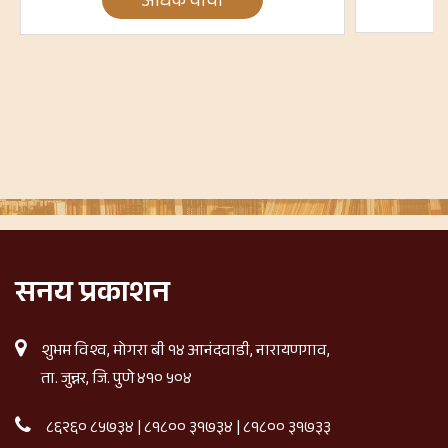
अधिक वाचा
सनय प्रकाशन
शुभम विश्व, मोगरा बी १४ आनंदवाडी, नारायणगाव,
ता. जुन्नर, जि. पुणे ४१० ५०४
८६२६० ८५७३४
|
८१८०० ३१७३४
|
८१८०० ३१७३३