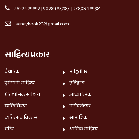
८६५२१ २१९१२
|
९०९६५ ९६७६८
|
९८६०४ २९१३४
sanaybook23@gmail.com
साहित्यप्रकार
वैचारिक
माहितीपर
पुरोगामी साहित्य
इतिहास
ऐतिहासिक साहित्य
आध्यात्मिक
व्यक्तिचित्रण
मार्गदर्शनपर
व्यक्तिमत्त्व विकास
सामाजिक
चरित्र
धार्मिक साहित्य