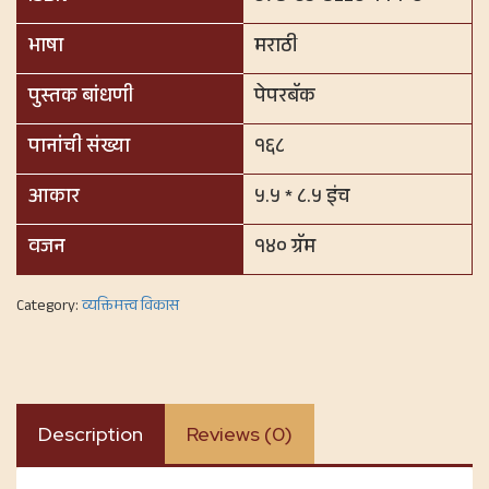
भाषा
मराठी
पुस्तक बांधणी
पेपरबॅक
पानांची संख्या
१६८
आकार
५.५ * ८.५ इंच
वजन
१४० ग्रॅम
Category:
व्यक्तिमत्त्व विकास
Description
Reviews (0)