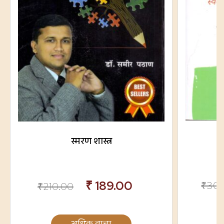
स
स्मरण शास्त्र
₹
189.00
₹
300
₹
210.00