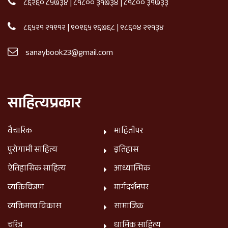
८६२६० ८५७३४
|
८१८०० ३१७३४
|
८१८०० ३१७३३
८६५२१ २१९१२
|
९०९६५ ९६७६८
|
९८६०४ २९१३४
sanaybook23@gmail.com
साहित्यप्रकार
वैचारिक
माहितीपर
पुरोगामी साहित्य
इतिहास
ऐतिहासिक साहित्य
आध्यात्मिक
व्यक्तिचित्रण
मार्गदर्शनपर
व्यक्तिमत्त्व विकास
सामाजिक
चरित्र
धार्मिक साहित्य