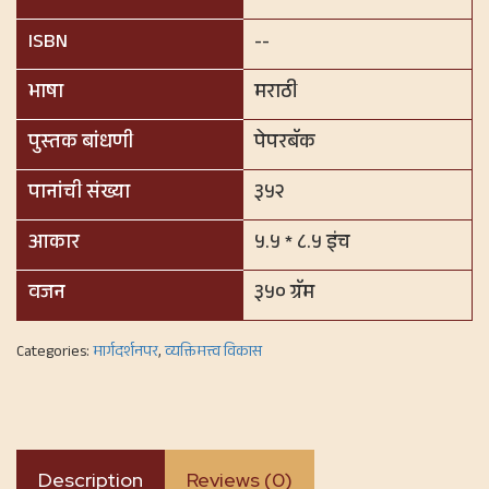
ISBN
--
भाषा
मराठी
पुस्तक बांधणी
पेपरबॅक
पानांची संख्या
३५२
आकार
५.५ * ८.५ इंच
वजन
३५० ग्रॅम
Categories:
मार्गदर्शनपर
,
व्यक्तिमत्त्व विकास
Description
Reviews (0)