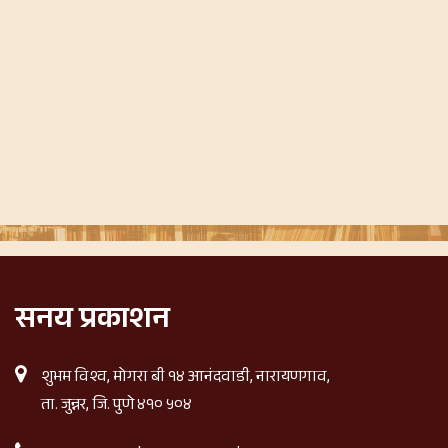
सनय प्रकाशन
शुभम विश्व, मोगरा बी १४ आनंदवाडी, नारायणगाव,
ता. जुन्नर, जि. पुणे ४१० ५०४