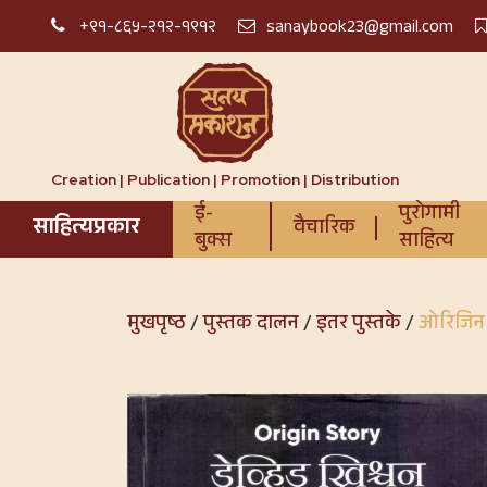
+९१-८६५-२१२-१९१२
sanaybook23@gmail.com
Creation | Publication | Promotion | Distribution
ई-
पुरोगामी
साहित्यप्रकार
वैचारिक
बुक्स
साहित्य
मुखपृष्ठ
/
पुस्तक दालन
/
इतर पुस्तके
/
ओरिजिन स