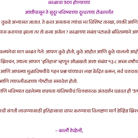
काळाचा उदय होण्याच्या
आधीपासून ते सुदूर भविष्याच्या दूरवरच्या टोकापर्यंत
कडे अभ्यासत जातात. ते करत असताना त्यांचा भर विशिष्ट तारखा, व्यक्ती आणि 
अभ्यास करायचा झाला तर तो कसा असेल ? काळाच्या सबंध पटाकडे बघितल्याने 
हिस्ट्री” कल्पनेचा माग काढत गेले. आपण कुठे होतो, कुठे आहोत आणि कुठे चाललो आ
हिड ख्रिश्चन, ज्याला आपण ‘इतिहास’ म्हणून ओळखतो अशा संबंध १३.८ अब्ज वर्षांच
आणि आपल्या मुळाविषयीचे गहन प्रश्न यांच्यावर लक्ष केंद्रित करून, सर्व चराचराल
्ध आणि त्यापलीकडच्या गोष्टींचा समावेश होतो.
उदय आणि भविष्यात दडलेल्या शक्यता यांविषयीचं चित्तथरारक अंतदर्शन घडवत ही 
नाची संगती लावण्यासाठी इतिहासाचा वापर करण्याचा विलक्षण मार्ग डेव्हिड ख्रिश्
– कार्लो रोव्हेली,