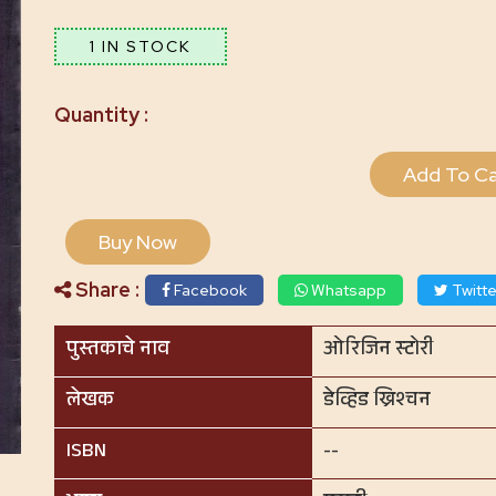
1 IN STOCK
Add To Ca
Buy Now
Share :
Facebook
Whatsapp
Twitte
पुस्तकाचे नाव
ओरिजिन स्टोरी
लेखक
डेव्हिड ख्रिश्चन
ISBN
--