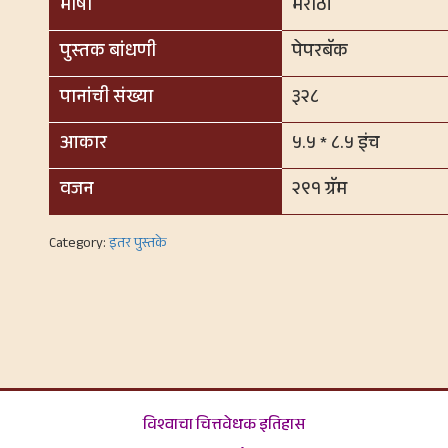
भाषा
मराठी
पुस्तक बांधणी
पेपरबॅक
पानांची संख्या
३२८
आकार
५.५ * ८.५ इंच
वजन
२९१ ग्रॅम
Category:
इतर पुस्तके
विश्वाचा चित्तवेधक इतिहास