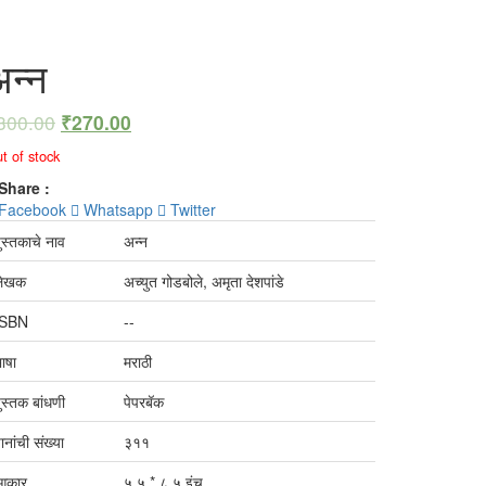
अन्न
300.00
₹
270.00
t of stock
Share :
Facebook
Whatsapp
Twitter
ुस्तकाचे नाव
अन्न
लेखक
अच्युत गोडबोले, अमृता देशपांडे
ISBN
--
ाषा
मराठी
ुस्तक बांधणी
पेपरबॅक
ानांची संख्या
३११
आकार
५.५ * ८.५ इंच