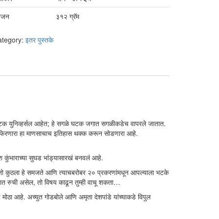
वजन
३१२ ग्रॅम
ategory:
इतर पुस्तके
तले घटक युनिव्हर्सल आहेत; हे सगळे घटक जगात सगळीकडेच वापरले जातात.
ाभोवती फिरणारा हा माणसाचाच इतिहास थक्क करून सोडणारा आहे.
श कुंभाराच्या सुघड भांड्यासारखं बनवलं आहे.
े, तो कुठला हे समजते आणि त्याचबरोबर २० प्रकरणांमधून आपल्याला भटके
षयात रुची असेल, तो विषय काढून तुम्ही वाचू शकता…
मोठा आहे. अच्युत गोडबोले आणि अमृता देशपांडे यांच्याकडे विपुल