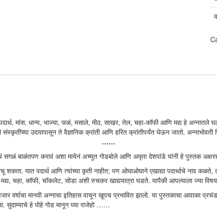
C
्य पदार्थ, मांस, धान्य, भाज्या, फळं, मसाले, मीठ, साखर, तेल, चहा-कॉफी आणि मद्य हे अन्ना
नवी संस्कृतींच्या उदयापासून ते वैज्ञानिक क्रांती आणि हरित क्रांतीपर्यंत घेऊन जातो. अन्न
……
याचं सगळं बाळंतपण करावं अशा मायेनं अच्युत गोडबोले आणि अमृता देशपांडे यांनी हे पुस्तक अक्षर
वाचू शकता. यात पदार्थ आणि त्यांच्या कृती नाहीत; पण ओघाओघाने एखाद्या पदार्थाचे नाव कळत
र, मद्य, चहा, कॉफी, चॉकलेट, सोडा अशी रुचकर खाद्ययात्रा घडते. यापैकी आपल्याला ज्या वि
जार वर्षाचा मानवी अन्नाचा इतिहास वाचून खूपच प्रभावित झालो. या पुस्तकाचा आवाका प्रचंड 
मा. सुदाम्याचे हे पोहे गोड मानून घ्या राजेहो ……