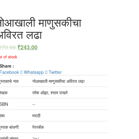
नोआखाली माणुसकीचा
अविरत लढा
270.00
₹
243.00
t of stock
Share :
Facebook
Whatsapp
Twitter
ुस्तकाचे नाव
नोआखाली माणुसकीचा अविरत लढा
लेखक
रमेश ओझा, श्याम पाखरे
ISBN
--
ाषा
मराठी
ुस्तक बांधणी
पेपरबॅक
ानांची संख्या
२०८