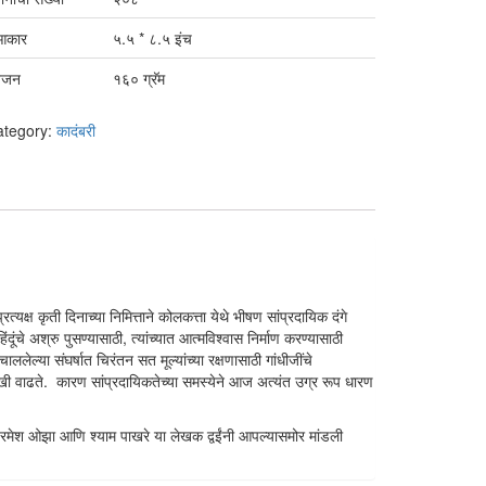
आकार
५.५ * ८.५ इंच
वजन
१६० ग्रॅम
ategory:
कादंबरी
यक्ष कृती दिनाच्या निमित्ताने कोलकत्ता येथे भीषण सांप्रदायिक दंगे
 अश्रु पुसण्यासाठी, त्यांच्यात आत्मविश्वास निर्माण करण्यासाठी
लेल्या संघर्षात चिरंतन सत मूल्यांच्या रक्षणासाठी गांधीजींचे
ी वाढते. कारण सांप्रदायिकतेच्या समस्येने आज अत्यंत उग्र रूप धारण
ी रमेश ओझा आणि श्याम पाखरे या लेखक द्वईंनी आपल्यासमोर मांडली