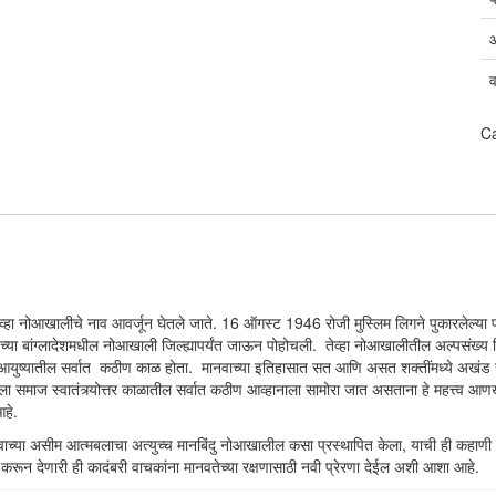
C
ेव्हा नोआखालीचे नाव आवर्जून घेतले जाते. 16 ऑगस्ट 1946 रोजी मुस्लिम लिगने पुकारलेल्या प्रत्
ंग्लादेशमधील नोआखाली जिल्ह्यापर्यंत जाऊन पोहोचली. तेव्हा नोआखालीतील अल्पसंख्य हिंदूंचे
ांच्या आयुष्यातील सर्वात कठीण काळ होता. मानवाच्या इतिहासात सत आणि असत शक्तींमध्ये अखंड चाल
माज स्वातंत्र्योत्तर काळातील सर्वात कठीण आव्हानाला सामोरा जात असताना हे महत्त्व आणख
आहे.
ानवाच्या असीम आत्मबलाचा अत्युच्च मानबिंदु नोआखालील कसा प्रस्थापित केला, याची ही कहाण
ून देणारी ही कादंबरी वाचकांना मानवतेच्या रक्षणासाठी नवी प्रेरणा देईल अशी आशा आहे.