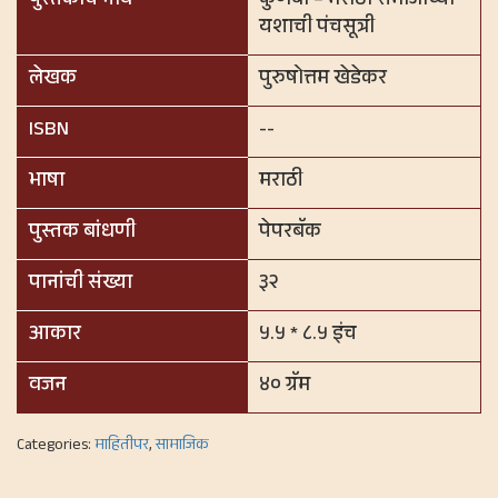
पुस्तकाचे नाव
कुणबी – मराठा समाजाच्या
यशाची पंचसूत्री
लेखक
पुरुषोत्तम खेडेकर
ISBN
--
भाषा
मराठी
पुस्तक बांधणी
पेपरबॅक
पानांची संख्या
३२
आकार
५.५ * ८.५ इंच
वजन
४० ग्रॅम
Categories:
माहितीपर
,
सामाजिक