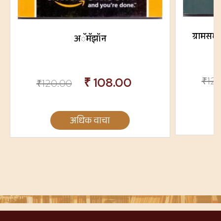
ग्रामसभा
अॅमॅझॉन
₹
12
₹
108.00
₹
120.00
अधिक वाचा