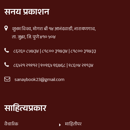
सनय प्रकाशन
शुभम विश्व, मोगरा बी १४ आनंदवाडी, नारायणगाव,
ता. जुन्नर, जि. पुणे ४१० ५०४
८६२६० ८५७३४
|
८१८०० ३१७३४
|
८१८०० ३१७३३
८६५२१ २१९१२
|
९०९६५ ९६७६८
|
९८६०४ २९१३४
sanaybook23@gmail.com
साहित्यप्रकार
वैचारिक
माहितीपर