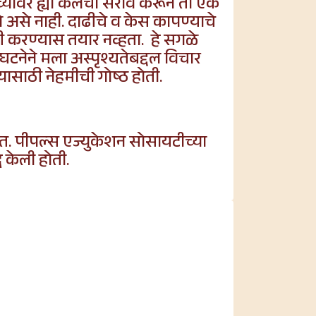
्यावर ह्या कलेचा सराव करून ती एक
तो असे नाही. दाढीचे व केस कापण्याचे
ी करण्यास तयार नव्हता. हे सगळे
घटनेने मला अस्पृश्यतेबद्दल विचार
्यासाठी नेहमीची गोष्ठ होती.
त. पीपल्स एज्युकेशन सोसायटीच्या
ध केली होती.