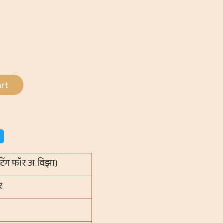
rt
(वेटिंग फॉर अ विझा)
र