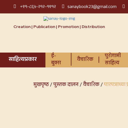
+९१-८६५-२१२-१९१२
sanaybook23@gmail.com
Creation | Publication | Promotion | Distribution
ई-
पुरोगामी
साहित्यप्रकार
वैचारिक
बुक्स
साहित्य
मुखपृष्ठ
/
पुस्तक दालन
/
वैचारिक
/
पारपत्राच्या 