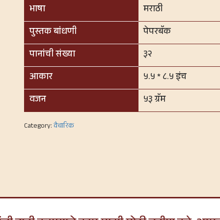
भाषा
मराठी
पुस्तक बांधणी
पेपरबॅक
पानांची संख्या
३२
आकार
५.५ * ८.५ इंच
वजन
५३ ग्रॅम
Category:
वैचारिक