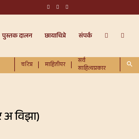
पुस्तक दालन
छायाचित्रे
संपर्क
सर्व
चरित्र
माहितीपर
साहित्यप्रकार
फॉर अ विझा)