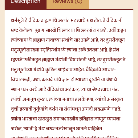
Description
Reviews (0)
धर्मसूत्रे हे वैदिक ब्राह्मणांचे अत्यंत महत्त्वाचे ग्रंथ होत. ते वैदिकांनी
भ्रष्ट केलेल्या पुराणांसारखे चिल्लर वा थिल्लर ग्रंथ नव्हते. एकीकडून
त्यांच्यामध्ये ब्राह्मण नावाच्या ग्रंथांचे सार आले आहे, तर दुसरीकडून
मनुस्मृतीसारख्या स्मृतिग्रंथांमध्ये त्यांचा अर्क उतरला आहे. हे ग्रंथ
म्हणजे एकीकडून ब्राह्मण ग्रंथांची विष संतती आहे, तर दुसरीकडून ते
मनुस्मृतीच्या ग्रंथांचे कुटिल आईबाप आहेत. वैदिकांचे आचार-
विचार रूढ़ी, प्रथा, कायदे यांचे ज्ञान होण्याच्या दृष्टीने या ग्रंथांचे
स्थान फार वरचे आहे वैदिकांचा अहंकार, त्यांचा श्रेष्ठत्त्वाचा गंड,
त्यांची अमानुष क्रूरता, त्यांच्या मनाचा हलकेपणा, त्यांची असंस्कृत
वृत्ती इत्यादी दुर्गुणांचे दर्शन या ग्रंथांमधून अगदी लख्खपणे घडते.
ज्यांना भारताचा खराखुरा समाजशास्त्रीय इतिहास जाणून घ्यायचा
असेल, त्यांनी हे ग्रंथ जरूर नजरेखालून घातले पाहिजेत.