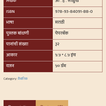
लेखक
आ . ह . साळुंखे
ISBN
978-93-84091-88-0
भाषा
मराठी
पुस्तक बांधणी
पेपरबॅक
पानांची संख्या
३२
आकार
५.५ * ८.५ इंच
वजन
५० ग्रॅम
Category:
वैचारिक