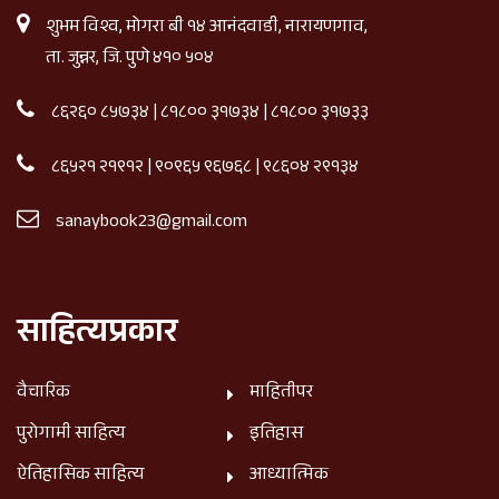
शुभम विश्व, मोगरा बी १४ आनंदवाडी, नारायणगाव,
ता. जुन्नर, जि. पुणे ४१० ५०४
८६२६० ८५७३४
|
८१८०० ३१७३४
|
८१८०० ३१७३३
८६५२१ २१९१२
|
९०९६५ ९६७६८
|
९८६०४ २९१३४
sanaybook23@gmail.com
साहित्यप्रकार
वैचारिक
माहितीपर
पुरोगामी साहित्य
इतिहास
ऐतिहासिक साहित्य
आध्यात्मिक