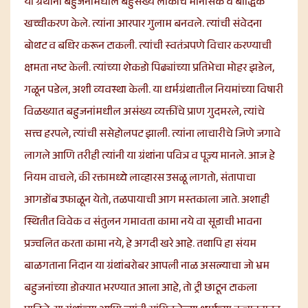
या ग्रंथांनी बहुजनांमधील बहुसंख्य लोकांचे मानसिक व बौद्धिक
खच्चीकरण केले. त्यांना आरपार गुलाम बनवले. त्यांची संवेदना
बोथट व बधिर करून टाकली. त्यांची स्वतंत्रपणे विचार करण्याची
क्षमता नष्ट केली. त्यांच्या शेकडो पिढ्यांच्या प्रतिभेचा मोहर झडेल,
गळून पडेल, अशी व्यवस्था केली. या धर्मग्रंथातील नियमांच्या विषारी
विळख्यात बहुजनांमधील असंख्य व्यक्तींचे प्राण गुदमरले, त्यांचे
सत्त्व हरपले, त्यांची ससेहोलपट झाली. त्यांना लाचारीचे जिणे जगावे
लागले आणि तरीही त्यांनी या ग्रंथांना पवित्र व पूज्य मानले. आज हे
नियम वाचले, की रक्तामध्ये लाव्हारस उसळू लागतो, संतापाचा
आगडोंब उफाळून येतो, तळपायाची आग मस्तकाला जाते. अशाही
स्थितीत विवेक व संतुलन गमावता कामा नये वा सूडाची भावना
प्रज्वलित करता कामा नये, हे अगदी खरे आहे. तथापि हा संयम
बाळगताना निदान या ग्रंथांबरोबर आपली नाळ असल्याचा जो भ्रम
बहुजनांच्या डोक्यात भरण्यात आला आहे, तो ट्री छाटून टाकला