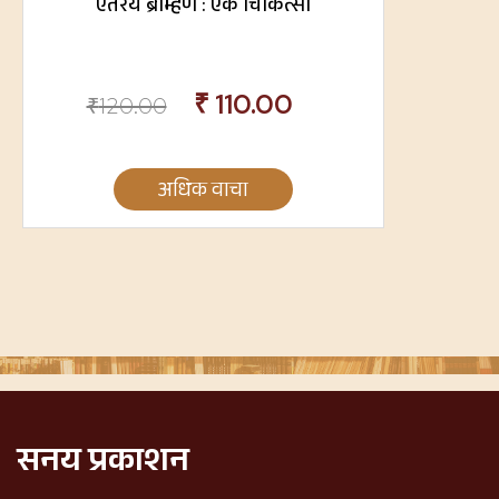
ऐतरेय ब्राम्हण : एक चिकित्सा
₹
110.00
₹
120.00
अधिक वाचा
सनय प्रकाशन