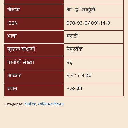
लेखक
आ . ह . साळुंखे
ISBN
978-93-84091-14-9
भाषा
मराठी
पुस्तक बांधणी
पेपरबॅक
पानांची संख्या
९६
आकार
५.५ * ८.५ इंच
वजन
१२० ग्रॅम
Categories:
वैचारिक
,
व्यक्तिमत्त्व विकास