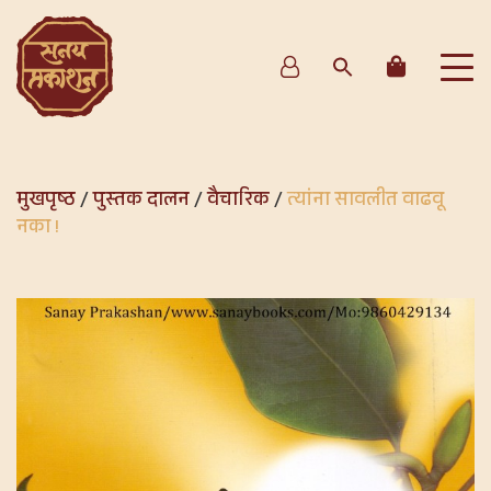
मुखपृष्ठ
/
पुस्तक दालन
/
वैचारिक
/
त्यांना सावलीत वाढवू
नका !