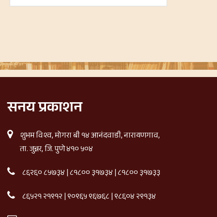
सनय प्रकाशन
शुभम विश्व, मोगरा बी १४ आनंदवाडी, नारायणगाव,
ता. जुन्नर, जि. पुणे ४१० ५०४
८६२६० ८५७३४
|
८१८०० ३१७३४
|
८१८०० ३१७३३
८६५२१ २१९१२
|
९०९६५ ९६७६८
|
९८६०४ २९१३४