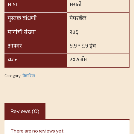
भाषा
मराठी
पुस्तक बांधणी
पेपरबॅक
पानांची संख्या
२५६
आकार
५.५ * ८.५ इंच
वजन
२०७ ग्रॅम
Category:
वैचारिक
Reviews (0)
There are no reviews yet.