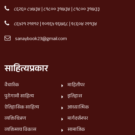
८६२६० ८५७३४
|
८१८०० ३१७३४
|
८१८०० ३१७३३
८६५२१ २१९१२
|
९०९६५ ९६७६८
|
९८६०४ २९१३४
sanaybook23@gmail.com
साहित्यप्रकार
वैचारिक
माहितीपर
पुरोगामी साहित्य
इतिहास
ऐतिहासिक साहित्य
आध्यात्मिक
व्यक्तिचित्रण
मार्गदर्शनपर
व्यक्तिमत्त्व विकास
सामाजिक