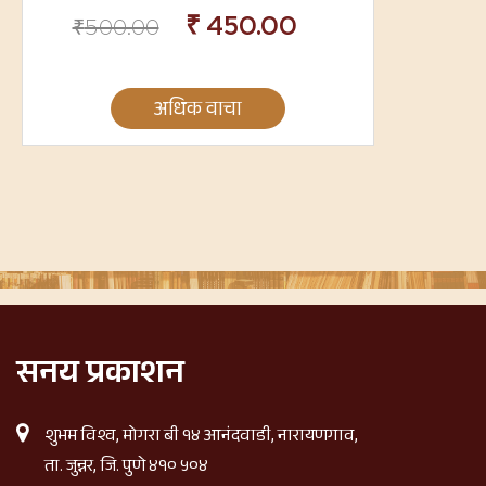
₹
450.00
₹
500.00
अधिक वाचा
सनय प्रकाशन
शुभम विश्व, मोगरा बी १४ आनंदवाडी, नारायणगाव,
ता. जुन्नर, जि. पुणे ४१० ५०४