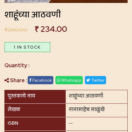
शाहूंच्या आठवणी
₹
234.00
₹
260.00
1 IN STOCK
Share :
Facebook
Whatsapp
Twitter
पुस्तकाचे नाव
शाहूंच्या आठवणी
लेखक
नानासाहेब साळुंखे
ISBN
--