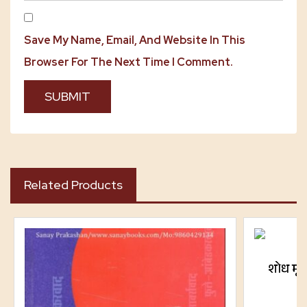
Save My Name, Email, And Website In This
Browser For The Next Time I Comment.
Related Products
शोध मूलन