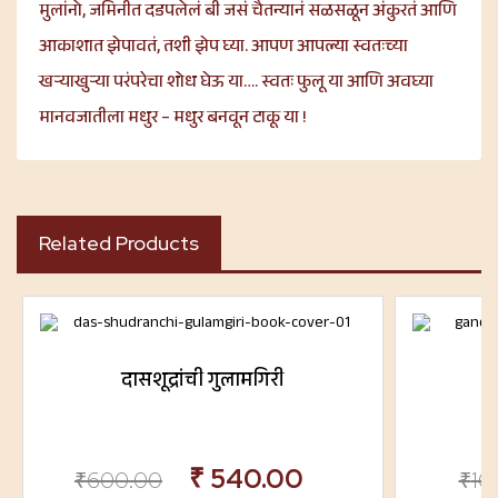
मुलांनो, जमिनीत दडपलेलं बी जसं चैतन्यानं सळसळून अंकुरतं आणि
आकाशात झेपावतं, तशी झेप घ्या. आपण आपल्या स्वतःच्या
खऱ्याखुऱ्या परंपरेचा शोध घेऊ या…. स्वतः फुलू या आणि अवघ्या
मानवजातीला मधुर – मधुर बनवून टाकू या !
Related Products
दासशूद्रांची गुलामगिरी
₹
540.00
₹
600.00
₹
10