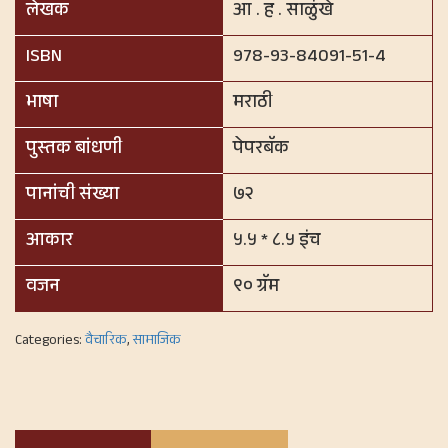
लेखक
आ . ह . साळुंखे
ISBN
978-93-84091-51-4
भाषा
मराठी
पुस्तक बांधणी
पेपरबॅक
पानांची संख्या
७२
आकार
५.५ * ८.५ इंच
वजन
९० ग्रॅम
Categories:
वैचारिक
,
सामाजिक