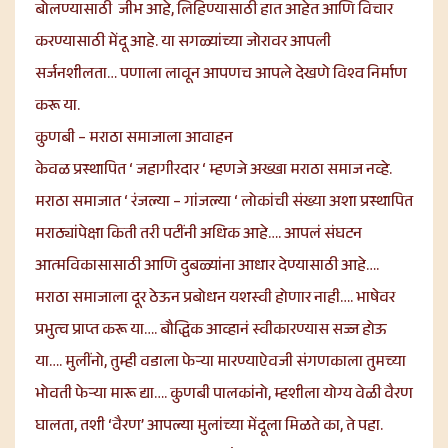
बोलण्यासाठी जीभ आहे, लिहिण्यासाठी हात आहेत आणि विचार
करण्यासाठी मेंदू आहे. या सगळ्यांच्या जोरावर आपली
सर्जनशीलता… पणाला लावून आपणच आपले देखणे विश्व निर्माण
करू या.
कुणबी – मराठा समाजाला आवाहन
केवळ प्रस्थापित ‘ जहागीरदार ‘ म्हणजे अख्खा मराठा समाज नव्हे.
मराठा समाजात ‘ रंजल्या – गांजल्या ‘ लोकांची संख्या अशा प्रस्थापित
मराठ्यांपेक्षा किती तरी पटींनी अधिक आहे…. आपलं संघटन
आत्मविकासासाठी आणि दुबळ्यांना आधार देण्यासाठी आहे….
मराठा समाजाला दूर ठेऊन प्रबोधन यशस्वी होणार नाही…. भाषेवर
प्रभुत्व प्राप्त करू या…. बौद्धिक आव्हानं स्वीकारण्यास सज्ज होऊ
या…. मुलींनो, तुम्ही वडाला फेऱ्या मारण्याऐवजी संगणकाला तुमच्या
भोवती फेऱ्या मारू द्या…. कुणबी पालकांनो, म्हशीला योग्य वेळी वैरण
घालता, तशी ‘वैरण’ आपल्या मुलांच्या मेंदूला मिळते का, ते पहा.