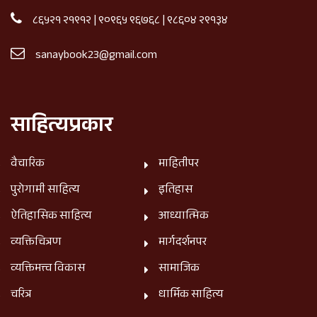
८६५२१ २१९१२
|
९०९६५ ९६७६८
|
९८६०४ २९१३४
sanaybook23@gmail.com
साहित्यप्रकार
वैचारिक
माहितीपर
पुरोगामी साहित्य
इतिहास
ऐतिहासिक साहित्य
आध्यात्मिक
व्यक्तिचित्रण
मार्गदर्शनपर
व्यक्तिमत्त्व विकास
सामाजिक
चरित्र
धार्मिक साहित्य