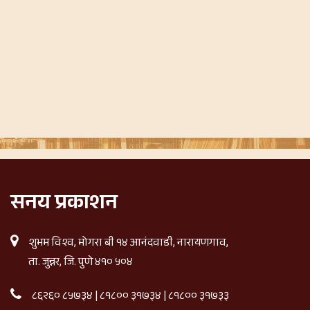
सनय प्रकाशन
शुभम विश्व, मोगरा बी १४ आनंदवाडी, नारायणगाव,
ता. जुन्नर, जि. पुणे ४१० ५०४
८६२६० ८५७३४
|
८१८०० ३१७३४
|
८१८०० ३१७३३