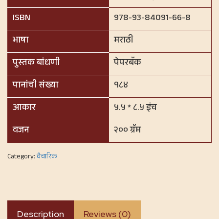
ISBN
978-93-84091-66-8
भाषा
मराठी
पुस्तक बांधणी
पेपरबॅक
पानांची संख्या
१८४
आकार
५.५ * ८.५ इंच
वजन
२०० ग्रॅम
Category:
वैचारिक
Description
Reviews (0)