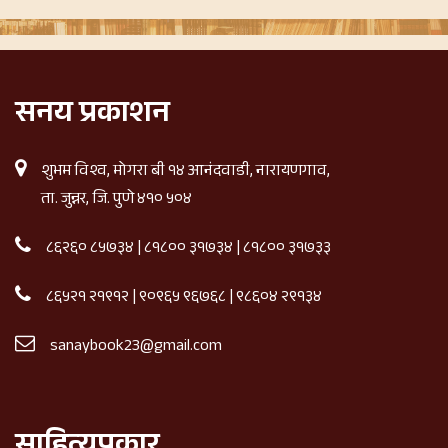
सनय प्रकाशन
शुभम विश्व, मोगरा बी १४ आनंदवाडी, नारायणगाव,
ता. जुन्नर, जि. पुणे ४१० ५०४
८६२६० ८५७३४
|
८१८०० ३१७३४
|
८१८०० ३१७३३
८६५२१ २१९१२
|
९०९६५ ९६७६८
|
९८६०४ २९१३४
sanaybook23@gmail.com